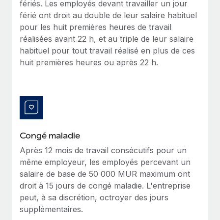
fériés. Les employés devant travailler un jour
Création d’entité
Explorer le blog
férié ont droit au double de leur salaire habituel
Établissez des entités rapidement et en toute
pour les huit premières heures de travail
conformité
réalisées avant 22 h, et au triple de leur salaire
BLOG
habituel pour tout travail réalisé en plus de ces
Mobilité et déménagement international
huit premières heures ou après 22 h.
Organisez facilement le déménagement de vos
Mises à jour des produits de Remote :
employés
Intégrations Gusto et Xero et Gestion des
freelances Plus
Avantages sociaux
Remote a toujours pour mission d'aider les entreprises de
Gérez facilement les avantages sociaux
toute taille à embaucher, gérer et payer...
En savoir plus
Congé maladie
Après 12 mois de travail consécutifs pour un
même employeur, les employés percevant un
Comment Phiture gère ses 55 employés
salaire de base de 50 000 MUR maximum ont
répartis dans 19 pays grâce à Remote
droit à 15 jours de congé maladie. L'entreprise
Phiture, un leader notable du conseil en matière de
peut, à sa discrétion, octroyer des jours
croissance mobile internationale, encourage les...
supplémentaires.