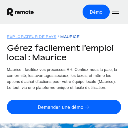
Démo
Accueil
EXPLORATEUR DE PAYS
MAURICE
Les produits
Gérez facilement l’emploi
local : Maurice
Solutions
EMPLOI À L’INTERNATIONAL
Paie multipays
Maurice : facilitez vos processus RH.
Confiez-nous la paie, la
Ressources
COUVERTURE MONDIALE
Gérez la paie facilement et en toute conformité
conformité, les avantages sociaux, les taxes, et même les
Explorateur de pays
options d’achat d’actions pour votre équipe locale (Maurice).
Tarification
OUTILS & CALCULATEURS
Employer of record
Le tout, via une plateforme unique et facile d’utilisation.
Toutes les informations sur l’emploi à l’international,
Développez-vous à l’international sans frais liés aux
Outil de calcul du risque de requalification de
pays par pays
entités
contrat
Demander une démo
Explorateur des États-Unis (par État)
Évaluez le risque de requalification de contrat par pays
English (United States)
Pilotage 360 des freelances
Simplifiez l’embauche à travers les différents États des
Sollicitez vos freelances en toute conformité part
Calculateur du coût des employés
États-Unis
English
Calculez le coût total des employés dans n’importe quel