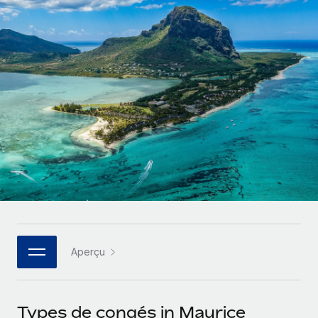
Gestion des freelances
Comparer Remote
pays
Connexion
Intégrez et gérez vos freelances partout dans le monde
Nederlands
Examinez notre service par rapport aux autres
Calculateur de paiement des freelances
PEO
Français
Découvrez les devises disponibles et les vitesses de
Sous-traitez les opérations complexes liées à l’emploi
CROISSANCE
paiement pour vos freelances internationaux
Deutsch
Start-ups
Des solutions agiles et internationales pour les RH et la
INFRASTRUCTURE
APPRENDRE AVEC REMOTE
Español
paie des entreprises en pleine croissance
Intégration Remote
Recherche et guides
Intégrez vos RH aux flux de travail en toute simplicité
Entreprises intermédiaires
Italiano
Études de cas
Développez vos équipes avec des solutions RH sur
Plateforme
mesure
Português (Portugal)
Des fonctions RH clés intégrées pour votre équipe
Glossaire RH
Entreprise
Connecter
Nouveau
日本語
Checklists et modèles
Les RH à l’international pour les grandes entreprises
Connectez n'importe quel outil d’IA à Remote grâce à
Aperçu
Descriptions de postes
한국어
notre MCP
TRAVAILLONS ENSEMBLE
Webinaires
Intégrations
中文（简体）
Types de congés in Maurice
Partenaires stratégiques de la tech
Rationalisez vos processus avec des outils essentiels