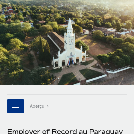
Gestion des freelances
Comparer Remote
pays
Connexion
Intégrez et gérez vos freelances partout dans le monde
Nederlands
Examinez notre service par rapport aux autres
Calculateur de paiement des freelances
PEO
Français
Découvrez les devises disponibles et les vitesses de
Sous-traitez les opérations complexes liées à l’emploi
CROISSANCE
paiement pour vos freelances internationaux
Deutsch
Start-ups
Des solutions agiles et internationales pour les RH et la
INFRASTRUCTURE
APPRENDRE AVEC REMOTE
Español
paie des entreprises en pleine croissance
Intégration Remote
Recherche et guides
Intégrez vos RH aux flux de travail en toute simplicité
Entreprises intermédiaires
Italiano
Études de cas
Développez vos équipes avec des solutions RH sur
Plateforme
mesure
Português (Portugal)
Des fonctions RH clés intégrées pour votre équipe
Glossaire RH
Entreprise
Connecter
Nouveau
日本語
Checklists et modèles
Les RH à l’international pour les grandes entreprises
Connectez n'importe quel outil d’IA à Remote grâce à
Aperçu
Descriptions de postes
한국어
notre MCP
TRAVAILLONS ENSEMBLE
Webinaires
Intégrations
中文（简体）
Employer of Record au Paraguay
Partenaires stratégiques de la tech
Rationalisez vos processus avec des outils essentiels