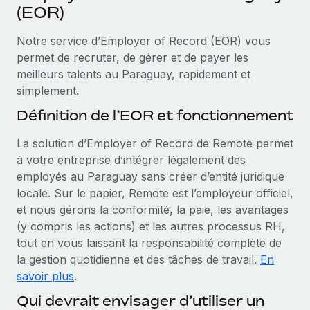
Événements
(EOR)
Intégrez les RH à l’international de manière flexible
Salle de presse
Devenir partenaire
Notre service d’Employer of Record (EOR) vous
SERVICES
Explorez avec nous vos opportunités de partenariat
permet de recruter, de gérer et de payer les
Données sur les salaires et les talents
Demandez aux experts
meilleurs talents au Paraguay, rapidement et
Recevez des conseils d’experts sur les RH à
Remote Build
Bientôt disponible
simplement.
Centre de ressources
l’international et la conformité
Conseil en intégrations et automatisations assistées par
Définition de l’EOR et fonctionnement
l’IA
Obtenir de l’aide
Contrôles d’antécédents
La solution d’Employer of Record de Remote permet
Simplifiez vos processus de présélection des
Voir toutes les ressources
à votre entreprise d’intégrer légalement des
candidats
ÉTUDES DE CAS
employés au Paraguay sans créer d’entité juridique
Remote Watchtower
locale. Sur le papier, Remote est l’employeur officiel,
BLOG
Gardez un temps d’avance sur les risques en
et nous gérons la conformité, la paie, les avantages
Paie multipays
matière de conformité
(y compris les actions) et les autres processus RH,
tout en vous laissant la responsabilité complète de
EOR et PEO
Gestion des appareils
la gestion quotidienne et des tâches de travail.
En
Gestion des freelances
Achetez et suivez vos équipements informatiques
savoir plus
.
dans le monde entier
Qui devrait envisager d’utiliser un
Taxes