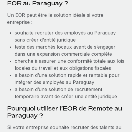
EOR au Paraguay ?
Création d’entité
Explorer le blog
Établissez des entités rapidement et en toute
Un EOR peut être la solution idéale si votre
conformité
entreprise :
BLOG
Mobilité et déménagement international
souhaite recruter des employés au Paraguay
Organisez facilement le déménagement de vos
sans créer d’entité juridique
Mises à jour des produits de Remote :
employés
teste des marchés locaux avant de s’engager
Intégrations Gusto et Xero et Gestion des
freelances Plus
dans une expansion commerciale complète
Avantages sociaux
cherche à assurer une conformité totale aux lois
Remote a toujours pour mission d'aider les entreprises de
Gérez facilement les avantages sociaux
locales du travail et aux obligations fiscales
toute taille à embaucher, gérer et payer...
a besoin d’une solution rapide et rentable pour
En savoir plus
intégrer des employés au Paraguay
a besoin d’une solution de recrutement
temporaire avant de créer une entité juridique
Comment Phiture gère ses 55 employés
répartis dans 19 pays grâce à Remote
Pourquoi utiliser l’EOR de Remote au
Paraguay ?
Phiture, un leader notable du conseil en matière de
croissance mobile internationale, encourage les...
Si votre entreprise souhaite recruter des talents au