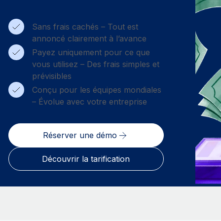
Sans frais cachés – Tout est
annoncé clairement à l’avance
Payez uniquement pour ce que
vous utilisez – Des frais simples et
prévisibles
Conçu pour les équipes mondiales
– Évolue avec votre entreprise
Réserver une démo
Découvrir la tarification