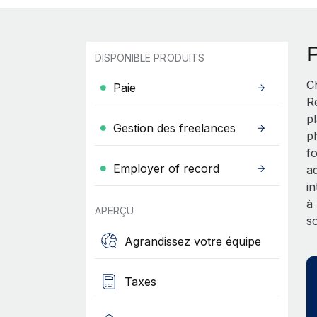
DISPONIBLE PRODUITS
C
Paie
R
p
Gestion des freelances
p
f
Employer of record
a
i
à
APERÇU
s
Agrandissez votre équipe
Taxes