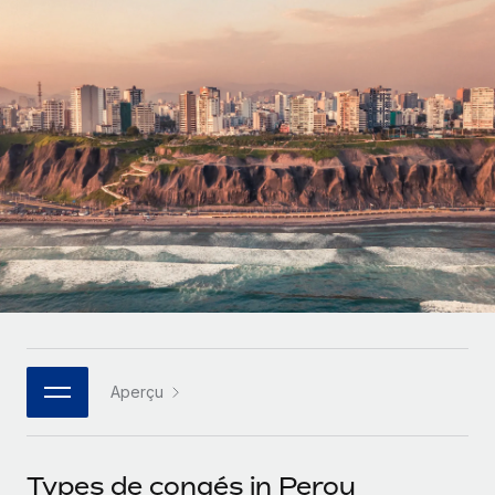
Gestion des freelances
Comparer Remote
pays
Connexion
Intégrez et gérez vos freelances partout dans le monde
Nederlands
Examinez notre service par rapport aux autres
Calculateur de paiement des freelances
PEO
Français
Découvrez les devises disponibles et les vitesses de
Sous-traitez les opérations complexes liées à l’emploi
CROISSANCE
paiement pour vos freelances internationaux
Deutsch
Start-ups
Des solutions agiles et internationales pour les RH et la
INFRASTRUCTURE
APPRENDRE AVEC REMOTE
Español
paie des entreprises en pleine croissance
Intégration Remote
Recherche et guides
Intégrez vos RH aux flux de travail en toute simplicité
Entreprises intermédiaires
Italiano
Études de cas
Développez vos équipes avec des solutions RH sur
Plateforme
mesure
Português (Portugal)
Des fonctions RH clés intégrées pour votre équipe
Glossaire RH
Entreprise
Connecter
Nouveau
日本語
Checklists et modèles
Les RH à l’international pour les grandes entreprises
Connectez n'importe quel outil d’IA à Remote grâce à
Aperçu
Descriptions de postes
한국어
notre MCP
TRAVAILLONS ENSEMBLE
Webinaires
Intégrations
中文（简体）
Types de congés in Perou
Partenaires stratégiques de la tech
Rationalisez vos processus avec des outils essentiels