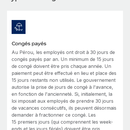
Événements
Intégrez les RH à l’international de manière flexible
Salle de presse
Devenir partenaire
SERVICES
Explorez avec nous vos opportunités de partenariat
Données sur les salaires et les talents
Demandez aux experts
Recevez des conseils d’experts sur les RH à
Remote Build
Bientôt disponible
Centre de ressources
l’international et la conformité
Conseil en intégrations et automatisations assistées par
Congés payés
l’IA
Obtenir de l’aide
Au Pérou, les employés ont droit à 30 jours de
Contrôles d’antécédents
congés payés par an. Un minimum de 15 jours
Simplifiez vos processus de présélection des
Voir toutes les ressources
de congé doivent être pris chaque année. Un
candidats
ÉTUDES DE CAS
paiement peut être effectué en lieu et place des
15 jours restants non utilisés. Le gouvernement
Remote Watchtower
BLOG
Comment Weaviate, l'as de l'IA, a développé
autorise la prise de jours de congé à l'avance,
ses effectifs de 120 % avec Remote
Gardez un temps d’avance sur les risques en
Paie multipays
en fonction de l'ancienneté. Si, initialement, la
matière de conformité
Weaviate en bref Weaviate crée des infrastructures open
loi imposait aux employés de prendre 30 jours
EOR et PEO
source et AI-first. Sa mission est...
Gestion des appareils
de vacances consécutifs, ils peuvent désormais
Gestion des freelances
Achetez et suivez vos équipements informatiques
demander à fractionner ce congé. Les
En savoir plus
dans le monde entier
15 premiers jours (qui comprennent les week-
Taxes
ends et les jours fériés) doivent être pris