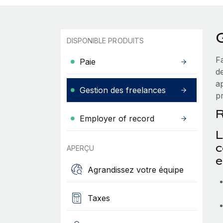
DISPONIBLE PRODUITS
Fa
Paie
d
a
Gestion des freelances
pr
R
Employer of record
L
c
APERÇU
e
Agrandissez votre équipe
Taxes