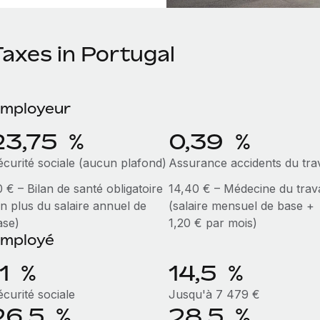
Taxes in Portugal
mployeur
23,75 %
0,39 %
écurité sociale (aucun plafond)
Assurance accidents du trav
 € – Bilan de santé obligatoire
14,40 € – Médecine du trava
en plus du salaire annuel de
(salaire mensuel de base +
ase)
1,20 € par mois)
mployé
11 %
14,5 %
curité sociale
Jusqu'à 7 479 €
26,5 %
28,5 %