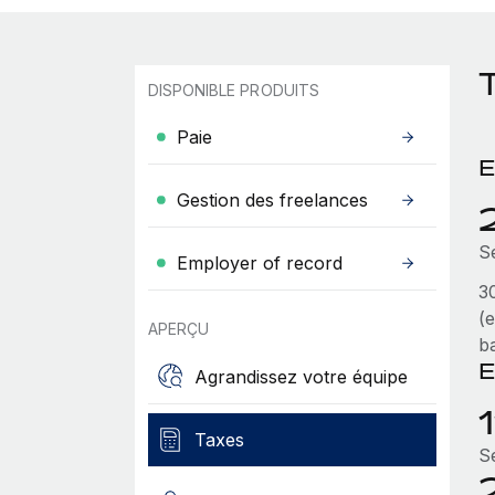
DISPONIBLE PRODUITS
Paie
E
Gestion des freelances
S
Employer of record
30
(
APERÇU
b
E
Agrandissez votre équipe
Taxes
Sé