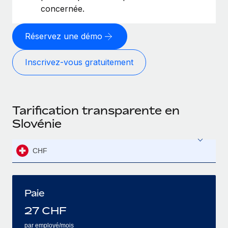
concernée.
Réservez une démo
Inscrivez‑vous gratuitement
Tarification transparente en
Slovénie
CHF
Paie
27
CHF
par employé/mois