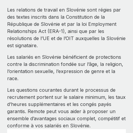
Événements
Intégrez les RH à l’international de manière flexible
Les relations de travail en Slovénie sont régies par
Salle de presse
Devenir partenaire
des textes inscrits dans la Constitution de la
SERVICES
Explorez avec nous vos opportunités de partenariat
République de Slovénie et par la loi Employment
Données sur les salaires et les talents
Demandez aux experts
Relationships Act (ERA-1), ainsi que par les
Recevez des conseils d’experts sur les RH à
Remote Build
Bientôt disponible
résolutions de l’UE et de l’OIT auxquelles la Slovénie
Centre de ressources
l’international et la conformité
Conseil en intégrations et automatisations assistées par
est signataire.
l’IA
Obtenir de l’aide
Contrôles d’antécédents
Les salariés en Slovénie bénéficient de protections
Simplifiez vos processus de présélection des
Voir toutes les ressources
contre la discrimination fondée sur l’âge, la religion,
candidats
ÉTUDES DE CAS
l’orientation sexuelle, l’expression de genre et la
race.
Remote Watchtower
BLOG
Gardez un temps d’avance sur les risques en
Les questions courantes durant le processus de
Paie multipays
matière de conformité
recrutement portent sur le salaire minimum, les taux
d’heures supplémentaires et les congés payés
EOR et PEO
Gestion des appareils
garantis. Remote peut vous aider à proposer un
Gestion des freelances
Achetez et suivez vos équipements informatiques
ensemble d’avantages sociaux complet, compétitif et
dans le monde entier
conforme à vos salariés en Slovénie.
Taxes