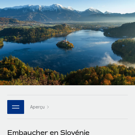
Gestion des freelances
Comparer Remote
pays
Connexion
Intégrez et gérez vos freelances partout dans le monde
Nederlands
Examinez notre service par rapport aux autres
Calculateur de paiement des freelances
PEO
Français
Découvrez les devises disponibles et les vitesses de
Sous-traitez les opérations complexes liées à l’emploi
CROISSANCE
paiement pour vos freelances internationaux
Deutsch
Start-ups
Des solutions agiles et internationales pour les RH et la
INFRASTRUCTURE
APPRENDRE AVEC REMOTE
Español
paie des entreprises en pleine croissance
Intégration Remote
Recherche et guides
Intégrez vos RH aux flux de travail en toute simplicité
Entreprises intermédiaires
Italiano
Études de cas
Développez vos équipes avec des solutions RH sur
Plateforme
mesure
Português (Portugal)
Des fonctions RH clés intégrées pour votre équipe
Glossaire RH
Entreprise
Connecter
Nouveau
日本語
Checklists et modèles
Les RH à l’international pour les grandes entreprises
Connectez n'importe quel outil d’IA à Remote grâce à
Aperçu
Descriptions de postes
한국어
notre MCP
TRAVAILLONS ENSEMBLE
Webinaires
Intégrations
中文（简体）
Embaucher en Slovénie
Partenaires stratégiques de la tech
Rationalisez vos processus avec des outils essentiels