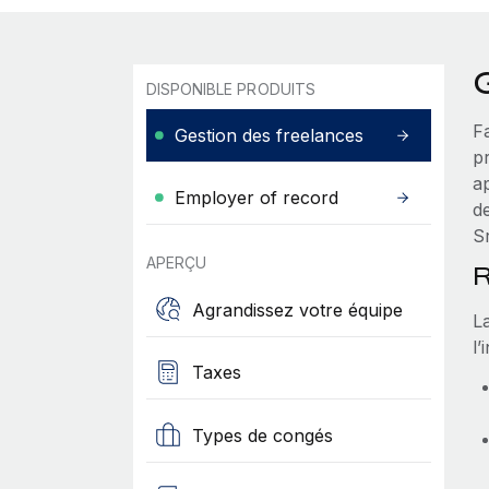
DISPONIBLE PRODUITS
F
Gestion des freelances
pr
a
Employer of record
de
S
APERÇU
R
Agrandissez votre équipe
L
l’
Taxes
Types de congés