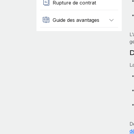
Rupture de contrat
Guide des avantages
L
ge
D
L
D
d