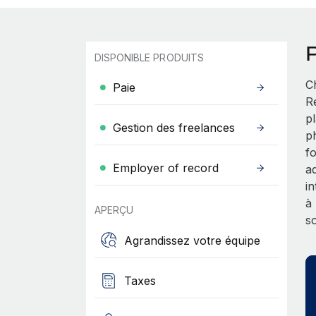
DISPONIBLE PRODUITS
C
Paie
R
p
Gestion des freelances
p
f
Employer of record
a
i
à
APERÇU
s
Agrandissez votre équipe
Taxes