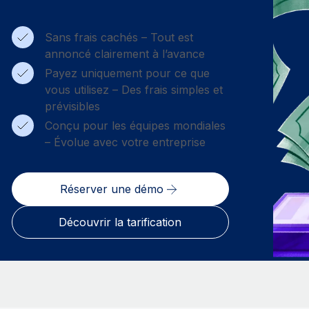
Sans frais cachés – Tout est
annoncé clairement à l’avance
Payez uniquement pour ce que
vous utilisez – Des frais simples et
prévisibles
Conçu pour les équipes mondiales
– Évolue avec votre entreprise
Réserver une démo
Découvrir la tarification