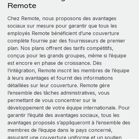
Événements
Remote
Intégrez les RH à l’international de manière flexible
Salle de presse
Devenir partenaire
Chez Remote, nous proposons des avantages
SERVICES
Explorez avec nous vos opportunités de partenariat
sociaux sur mesure pour garantir que tous les
Données sur les salaires et les talents
Demandez aux experts
employés Remote bénéficient d’une couverture
Recevez des conseils d’experts sur les RH à
Remote Build
Bientôt disponible
complète fournie par des fournisseurs de premier
Centre de ressources
l’international et la conformité
Conseil en intégrations et automatisations assistées par
plan. Nos plans offrent des tarifs compétitifs,
l’IA
Obtenir de l’aide
conçus pour les grands groupes, même si l’équipe
Contrôles d’antécédents
est encore en phase de croissance. Dès
Simplifiez vos processus de présélection des
Voir toutes les ressources
l’intégration, Remote inscrit les membres de l’équipe
candidats
ÉTUDES DE CAS
à leurs avantages et fournit des informations
détaillées sur leur couverture. Remote gère
Remote Watchtower
BLOG
l’ensemble des tâches administratives, vous
Gardez un temps d’avance sur les risques en
Paie multipays
permettant de vous concentrer sur le
matière de conformité
développement de votre équipe internationale. Pour
EOR et PEO
Gestion des appareils
garantir l’équité des avantages sociaux, tous les
Gestion des freelances
Achetez et suivez vos équipements informatiques
avantages proposés s’appliqueront à l’ensemble des
dans le monde entier
membres de l’équipe dans le pays concerné,
Taxes
assurant une couverture uniforme et un soutien