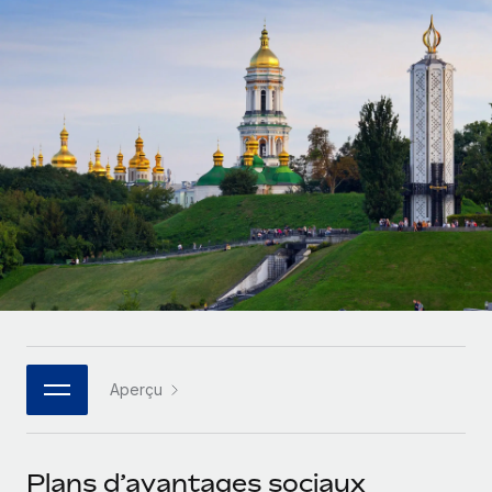
Gestion des freelances
Comparer Remote
pays
Connexion
Intégrez et gérez vos freelances partout dans le monde
Nederlands
Examinez notre service par rapport aux autres
Calculateur de paiement des freelances
PEO
Français
Découvrez les devises disponibles et les vitesses de
Sous-traitez les opérations complexes liées à l’emploi
CROISSANCE
paiement pour vos freelances internationaux
Deutsch
Start-ups
Des solutions agiles et internationales pour les RH et la
INFRASTRUCTURE
APPRENDRE AVEC REMOTE
Español
paie des entreprises en pleine croissance
Intégration Remote
Recherche et guides
Intégrez vos RH aux flux de travail en toute simplicité
Entreprises intermédiaires
Italiano
Études de cas
Développez vos équipes avec des solutions RH sur
Plateforme
mesure
Português (Portugal)
Des fonctions RH clés intégrées pour votre équipe
Glossaire RH
Entreprise
Connecter
Nouveau
日本語
Checklists et modèles
Les RH à l’international pour les grandes entreprises
Connectez n'importe quel outil d’IA à Remote grâce à
Aperçu
Descriptions de postes
한국어
notre MCP
TRAVAILLONS ENSEMBLE
Webinaires
Intégrations
中文（简体）
Plans d’avantages sociaux
Partenaires stratégiques de la tech
Rationalisez vos processus avec des outils essentiels