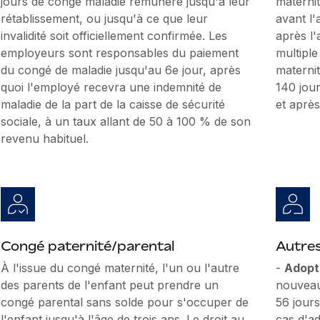
jours de congé maladie rémunéré jusqu'à leur
maternit
rétablissement, ou jusqu'à ce que leur
avant l
invalidité soit officiellement confirmée. Les
après l
employeurs sont responsables du paiement
multiple
du congé de maladie jusqu'au 6e jour, après
materni
quoi l'employé recevra une indemnité de
140 jou
maladie de la part de la caisse de sécurité
et aprè
sociale, à un taux allant de 50 à 100 % de son
revenu habituel.
Congé paternité/parental
Autre
À l'issue du congé maternité, l'un ou l'autre
-
Adopti
des parents de l'enfant peut prendre un
nouveau-
congé parental sans solde pour s'occuper de
56 jour
l'enfant jusqu'à l'âge de trois ans. Le droit au
cas d'a