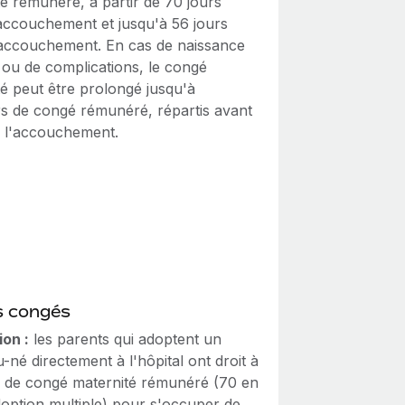
é rémunéré, à partir de 70 jours
'accouchement et jusqu'à 56 jours
'accouchement. En cas de naissance
 ou de complications, le congé
té peut être prolongé jusqu'à
rs de congé rémunéré, répartis avant
s l'accouchement.
s congés
on :
les parents qui adoptent un
né directement à l'hôpital ont droit à
s de congé maternité rémunéré (70 en
doption multiple) pour s'occuper de