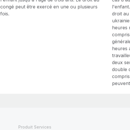
congé peut être exercé en une ou plusieurs
l'enfan
fois.
droit a
ukraini
heures 
comprise
général
heures a
travaill
deux ser
double d
compris
peuvent
Produit Services