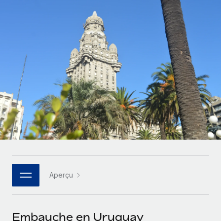
Gestion des freelances
Comparer Remote
pays
Connexion
Intégrez et gérez vos freelances partout dans le monde
Nederlands
Examinez notre service par rapport aux autres
Calculateur de paiement des freelances
PEO
Français
Découvrez les devises disponibles et les vitesses de
Sous-traitez les opérations complexes liées à l’emploi
CROISSANCE
paiement pour vos freelances internationaux
Deutsch
Start-ups
Des solutions agiles et internationales pour les RH et la
INFRASTRUCTURE
APPRENDRE AVEC REMOTE
Español
paie des entreprises en pleine croissance
Intégration Remote
Recherche et guides
Intégrez vos RH aux flux de travail en toute simplicité
Entreprises intermédiaires
Italiano
Études de cas
Développez vos équipes avec des solutions RH sur
Plateforme
mesure
Português (Portugal)
Des fonctions RH clés intégrées pour votre équipe
Glossaire RH
Entreprise
Connecter
Nouveau
日本語
Checklists et modèles
Les RH à l’international pour les grandes entreprises
Connectez n'importe quel outil d’IA à Remote grâce à
Aperçu
Descriptions de postes
한국어
notre MCP
TRAVAILLONS ENSEMBLE
Webinaires
Intégrations
中文（简体）
Embauche en Uruguay
Partenaires stratégiques de la tech
Rationalisez vos processus avec des outils essentiels