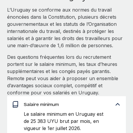
Événements
Intégrez les RH à l’international de manière flexible
L’Uruguay se conforme aux normes du travail
Salle de presse
Devenir partenaire
énoncées dans la Constitution, plusieurs décrets
SERVICES
Explorez avec nous vos opportunités de partenariat
gouvernementaux et les statuts de l’Organisation
Données sur les salaires et les talents
Demandez aux experts
internationale du travail, destinés à protéger les
Recevez des conseils d’experts sur les RH à
Remote Build
Bientôt disponible
salariés et à garantir les droits des travailleurs pour
Centre de ressources
l’international et la conformité
Conseil en intégrations et automatisations assistées par
une main-d’œuvre de 1,6 million de personnes.
l’IA
Obtenir de l’aide
Contrôles d’antécédents
Des questions fréquentes lors du recrutement
Simplifiez vos processus de présélection des
Voir toutes les ressources
portent sur le salaire minimum, les taux d’heures
candidats
ÉTUDES DE CAS
supplémentaires et les congés payés garantis.
Remote peut vous aider à proposer un ensemble
Remote Watchtower
BLOG
Comment Weaviate, l'as de l'IA, a développé
d’avantages sociaux complet, compétitif et
ses effectifs de 120 % avec Remote
Gardez un temps d’avance sur les risques en
Paie multipays
conforme pour vos salariés en Uruguay.
matière de conformité
Weaviate en bref Weaviate crée des infrastructures open
EOR et PEO
Salaire minimum
source et AI-first. Sa mission est...
Gestion des appareils
Le salaire minimum en Uruguay est
Gestion des freelances
Achetez et suivez vos équipements informatiques
En savoir plus
de 25 383 UYU brut par mois, en
dans le monde entier
vigueur le 1er juillet 2026.
Taxes