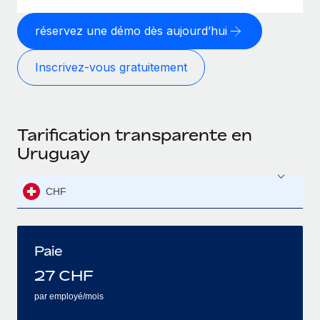
réservez une démo dès aujourd’hui
Inscrivez-vous gratuitement
Tarification transparente en
Uruguay
CHF
Paie
27
CHF
par employé/mois