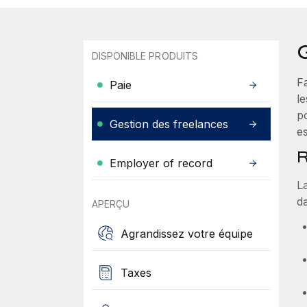
DISPONIBLE PRODUITS
F
Paie
l
po
Gestion des freelances
es
R
Employer of record
L
da
APERÇU
Agrandissez votre équipe
Taxes