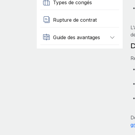
Types de congés
Rupture de contrat
L
d
Guide des avantages
D
R
D
g