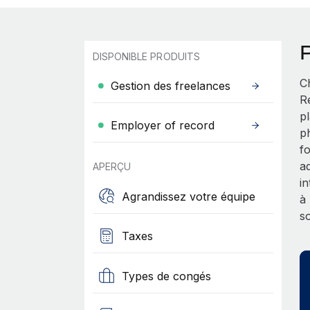
DISPONIBLE PRODUITS
C
Gestion des freelances
R
p
Employer of record
p
f
a
APERÇU
i
Agrandissez votre équipe
à
s
Taxes
Types de congés