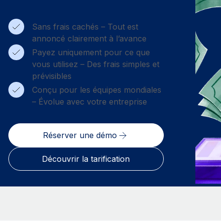
Sans frais cachés – Tout est
annoncé clairement à l’avance
Payez uniquement pour ce que
vous utilisez – Des frais simples et
prévisibles
Conçu pour les équipes mondiales
– Évolue avec votre entreprise
Réserver une démo
Découvrir la tarification