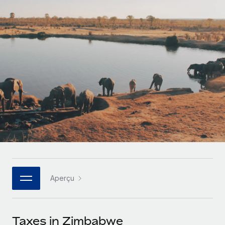
Gestion des freelances
Comparer Remote
pays
Connexion
Intégrez et gérez vos freelances partout dans le monde
Nederlands
Examinez notre service par rapport aux autres
Calculateur de paiement des freelances
PEO
Français
Découvrez les devises disponibles et les vitesses de
Sous-traitez les opérations complexes liées à l’emploi
CROISSANCE
paiement pour vos freelances internationaux
Deutsch
Start-ups
Des solutions agiles et internationales pour les RH et la
INFRASTRUCTURE
APPRENDRE AVEC REMOTE
Español
paie des entreprises en pleine croissance
Intégration Remote
Recherche et guides
Intégrez vos RH aux flux de travail en toute simplicité
Entreprises intermédiaires
Italiano
Études de cas
Développez vos équipes avec des solutions RH sur
Plateforme
mesure
Português (Portugal)
Des fonctions RH clés intégrées pour votre équipe
Glossaire RH
Entreprise
Connecter
Nouveau
日本語
Checklists et modèles
Les RH à l’international pour les grandes entreprises
Connectez n'importe quel outil d’IA à Remote grâce à
Aperçu
Descriptions de postes
한국어
notre MCP
TRAVAILLONS ENSEMBLE
Webinaires
Intégrations
中文（简体）
Taxes in Zimbabwe
Partenaires stratégiques de la tech
Rationalisez vos processus avec des outils essentiels