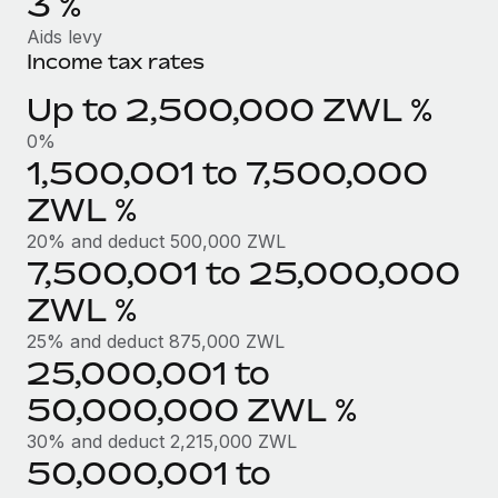
3 %
Création d’entité
Explorer le blog
Aids levy
Établissez des entités rapidement et en toute
Income tax rates
conformité
Up to 2,500,000 ZWL %
BLOG
Mobilité et déménagement international
0%
Organisez facilement le déménagement de vos
Mises à jour des produits de Remote :
1,500,001 to 7,500,000
employés
Intégrations Gusto et Xero et Gestion des
freelances Plus
ZWL %
Avantages sociaux
Remote a toujours pour mission d'aider les entreprises de
20% and deduct 500,000 ZWL
Gérez facilement les avantages sociaux
toute taille à embaucher, gérer et payer...
7,500,001 to 25,000,000
ZWL %
En savoir plus
25% and deduct 875,000 ZWL
25,000,001 to
Comment Phiture gère ses 55 employés
50,000,000 ZWL %
répartis dans 19 pays grâce à Remote
30% and deduct 2,215,000 ZWL
Phiture, un leader notable du conseil en matière de
50,000,001 to
croissance mobile internationale, encourage les...