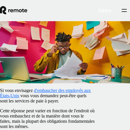
Démo
Blog
/
Fiscalité
Quelles sont les taxes payées par les
employeurs aux États-Unis ?
17 avril 2025
By
Ana Vieira
Si vous envisagez
d'embaucher des employés aux
États-Unis
vous vous demandez peut-être quels
sont les services de paie à payer.
Cette réponse peut varier en fonction de l'endroit où
vous embauchez et de la manière dont vous le
faites, mais la plupart des obligations fondamentales
sont les mêmes.