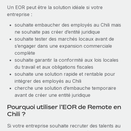
Création d’entité
Un EOR peut être la solution idéale si votre
Explorer le blog
Établissez des entités rapidement et en toute
entreprise :
conformité
souhaite embaucher des employés au Chili mais
BLOG
Mobilité et déménagement international
ne souhaite pas créer d’entité juridique
Organisez facilement le déménagement de vos
souhaite tester des marchés locaux avant de
Mises à jour des produits de Remote :
employés
s’engager dans une expansion commerciale
Intégrations Gusto et Xero et Gestion des
freelances Plus
complète
Avantages sociaux
souhaite garantir la conformité aux lois locales
Remote a toujours pour mission d'aider les entreprises de
Gérez facilement les avantages sociaux
du travail et aux obligations fiscales
toute taille à embaucher, gérer et payer...
souhaite une solution rapide et rentable pour
En savoir plus
intégrer des employés au Chili
cherche une solution d’embauche temporaire
avant de créer une entité juridique
Comment Phiture gère ses 55 employés
Pourquoi utiliser l’EOR de Remote en
répartis dans 19 pays grâce à Remote
Chili ?
Phiture, un leader notable du conseil en matière de
croissance mobile internationale, encourage les...
Si votre entreprise souhaite recruter des talents au