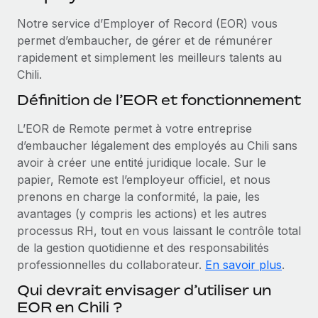
Événements
Intégrez les RH à l’international de manière flexible
Notre service d’Employer of Record (EOR) vous
Salle de presse
Devenir partenaire
permet d’embaucher, de gérer et de rémunérer
SERVICES
Explorez avec nous vos opportunités de partenariat
rapidement et simplement les meilleurs talents au
Données sur les salaires et les talents
Demandez aux experts
Chili.
Recevez des conseils d’experts sur les RH à
Remote Build
Bientôt disponible
Centre de ressources
Définition de l’EOR et fonctionnement
l’international et la conformité
Conseil en intégrations et automatisations assistées par
l’IA
Obtenir de l’aide
L’EOR de Remote permet à votre entreprise
Contrôles d’antécédents
d’embaucher légalement des employés au Chili sans
Simplifiez vos processus de présélection des
Voir toutes les ressources
avoir à créer une entité juridique locale. Sur le
candidats
ÉTUDES DE CAS
papier, Remote est l’employeur officiel, et nous
prenons en charge la conformité, la paie, les
Remote Watchtower
BLOG
avantages (y compris les actions) et les autres
Gardez un temps d’avance sur les risques en
Paie multipays
processus RH, tout en vous laissant le contrôle total
matière de conformité
de la gestion quotidienne et des responsabilités
EOR et PEO
Gestion des appareils
professionnelles du collaborateur.
En savoir plus
.
Gestion des freelances
Achetez et suivez vos équipements informatiques
Qui devrait envisager d’utiliser un
dans le monde entier
EOR en Chili ?
Taxes