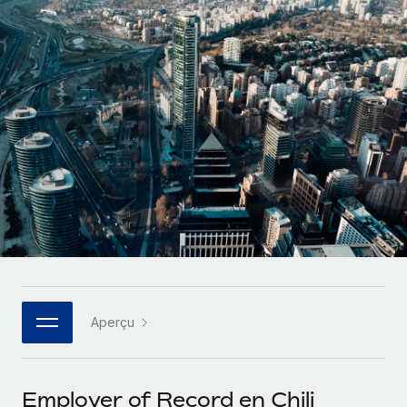
Gestion des freelances
Comparer Remote
pays
Connexion
Intégrez et gérez vos freelances partout dans le monde
Nederlands
Examinez notre service par rapport aux autres
Calculateur de paiement des freelances
PEO
Français
Découvrez les devises disponibles et les vitesses de
Sous-traitez les opérations complexes liées à l’emploi
CROISSANCE
paiement pour vos freelances internationaux
Deutsch
Start-ups
Des solutions agiles et internationales pour les RH et la
INFRASTRUCTURE
APPRENDRE AVEC REMOTE
Español
paie des entreprises en pleine croissance
Intégration Remote
Recherche et guides
Intégrez vos RH aux flux de travail en toute simplicité
Entreprises intermédiaires
Italiano
Études de cas
Développez vos équipes avec des solutions RH sur
Plateforme
mesure
Português (Portugal)
Des fonctions RH clés intégrées pour votre équipe
Glossaire RH
Entreprise
Connecter
Nouveau
日本語
Checklists et modèles
Les RH à l’international pour les grandes entreprises
Connectez n'importe quel outil d’IA à Remote grâce à
Aperçu
Descriptions de postes
한국어
notre MCP
TRAVAILLONS ENSEMBLE
Webinaires
Intégrations
中文（简体）
Employer of Record en Chili
Partenaires stratégiques de la tech
Rationalisez vos processus avec des outils essentiels