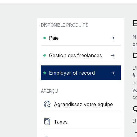
DISPONIBLE PRODUITS
N
Paie
p
D
Gestion des freelances
L
Employer of record
à 
ch
vo
APERÇU
c
Agrandissez votre équipe
Q
Un
Taxes