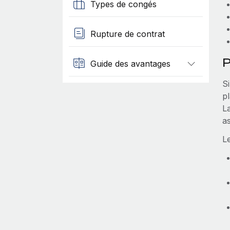
Types de congés
Rupture de contrat
P
Guide des avantages
Si
p
La
a
L