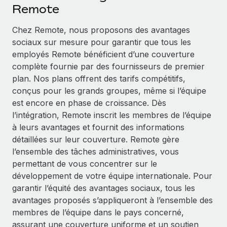
Événements
Remote
Intégrez les RH à l’international de manière flexible
Salle de presse
Devenir partenaire
Chez Remote, nous proposons des avantages
SERVICES
Explorez avec nous vos opportunités de partenariat
sociaux sur mesure pour garantir que tous les
Données sur les salaires et les talents
Demandez aux experts
employés Remote bénéficient d’une couverture
Recevez des conseils d’experts sur les RH à
Remote Build
Bientôt disponible
complète fournie par des fournisseurs de premier
Centre de ressources
l’international et la conformité
Conseil en intégrations et automatisations assistées par
plan. Nos plans offrent des tarifs compétitifs,
l’IA
Obtenir de l’aide
conçus pour les grands groupes, même si l’équipe
Contrôles d’antécédents
est encore en phase de croissance. Dès
Simplifiez vos processus de présélection des
Voir toutes les ressources
l’intégration, Remote inscrit les membres de l’équipe
candidats
ÉTUDES DE CAS
à leurs avantages et fournit des informations
détaillées sur leur couverture. Remote gère
Remote Watchtower
BLOG
Comment Weaviate, l'as de l'IA, a développé
l’ensemble des tâches administratives, vous
ses effectifs de 120 % avec Remote
Gardez un temps d’avance sur les risques en
Paie multipays
permettant de vous concentrer sur le
matière de conformité
Weaviate en bref Weaviate crée des infrastructures open
développement de votre équipe internationale. Pour
EOR et PEO
source et AI-first. Sa mission est...
Gestion des appareils
garantir l’équité des avantages sociaux, tous les
Gestion des freelances
Achetez et suivez vos équipements informatiques
avantages proposés s’appliqueront à l’ensemble des
En savoir plus
dans le monde entier
membres de l’équipe dans le pays concerné,
Taxes
assurant une couverture uniforme et un soutien