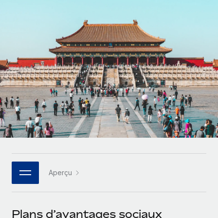
Gestion des freelances
Comparer Remote
pays
Connexion
Intégrez et gérez vos freelances partout dans le monde
Nederlands
Examinez notre service par rapport aux autres
Calculateur de paiement des freelances
PEO
Français
Découvrez les devises disponibles et les vitesses de
Sous-traitez les opérations complexes liées à l’emploi
CROISSANCE
paiement pour vos freelances internationaux
Deutsch
Start-ups
Des solutions agiles et internationales pour les RH et la
INFRASTRUCTURE
APPRENDRE AVEC REMOTE
Español
paie des entreprises en pleine croissance
Intégration Remote
Recherche et guides
Intégrez vos RH aux flux de travail en toute simplicité
Entreprises intermédiaires
Italiano
Études de cas
Développez vos équipes avec des solutions RH sur
Plateforme
mesure
Português (Portugal)
Des fonctions RH clés intégrées pour votre équipe
Glossaire RH
Entreprise
Connecter
Nouveau
日本語
Checklists et modèles
Les RH à l’international pour les grandes entreprises
Connectez n'importe quel outil d’IA à Remote grâce à
Aperçu
Descriptions de postes
한국어
notre MCP
TRAVAILLONS ENSEMBLE
Webinaires
Intégrations
中文（简体）
Plans d’avantages sociaux
Partenaires stratégiques de la tech
Rationalisez vos processus avec des outils essentiels