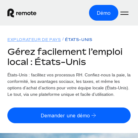
Démo
Accueil
EXPLORATEUR DE PAYS
ÉTATS-UNIS
Les produits
Gérez facilement l’emploi
local : États-Unis
Solutions
EMPLOI À L’INTERNATIONAL
Paie multipays
États-Unis : facilitez vos processus RH.
Confiez-nous la paie, la
Ressources
COUVERTURE MONDIALE
Gérez la paie facilement et en toute conformité
conformité, les avantages sociaux, les taxes, et même les
Explorateur de pays
options d’achat d’actions pour votre équipe locale (États-Unis).
Tarification
OUTILS & CALCULATEURS
Employer of record
Le tout, via une plateforme unique et facile d’utilisation.
Toutes les informations sur l’emploi à l’international,
Développez-vous à l’international sans frais liés aux
Outil de calcul du risque de requalification de
pays par pays
entités
contrat
Demander une démo
Explorateur des États-Unis (par État)
Évaluez le risque de requalification de contrat par pays
Français
Pilotage 360 des freelances
Simplifiez l’embauche à travers les différents États des
Sollicitez vos freelances en toute conformité part
Calculateur du coût des employés
États-Unis
English
Calculez le coût total des employés dans n’importe quel