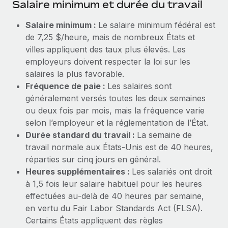
Salaire minimum et durée du travail
Création d’entité
Explorer le blog
Établissez des entités rapidement et en toute
Salaire minimum :
Le salaire minimum fédéral est
conformité
de 7,25 $/heure, mais de nombreux États et
BLOG
villes appliquent des taux plus élevés. Les
Mobilité et déménagement international
employeurs doivent respecter la loi sur les
Organisez facilement le déménagement de vos
Mises à jour des produits de Remote :
salaires la plus favorable.
employés
Intégrations Gusto et Xero et Gestion des
Fréquence de paie :
Les salaires sont
freelances Plus
généralement versés toutes les deux semaines
Avantages sociaux
Remote a toujours pour mission d'aider les entreprises de
ou deux fois par mois, mais la fréquence varie
Gérez facilement les avantages sociaux
toute taille à embaucher, gérer et payer...
selon l’employeur et la réglementation de l’État.
Durée standard du travail :
La semaine de
En savoir plus
travail normale aux États‑Unis est de 40 heures,
réparties sur cinq jours en général.
Heures supplémentaires :
Les salariés ont droit
Comment Phiture gère ses 55 employés
à 1,5 fois leur salaire habituel pour les heures
répartis dans 19 pays grâce à Remote
effectuées au‑delà de 40 heures par semaine,
Phiture, un leader notable du conseil en matière de
en vertu du Fair Labor Standards Act (FLSA).
croissance mobile internationale, encourage les...
Certains États appliquent des règles