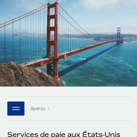
Gestion des freelances
Comparer Remote
pays
Connexion
Intégrez et gérez vos freelances partout dans le monde
Nederlands
Examinez notre service par rapport aux autres
Calculateur de paiement des freelances
PEO
Français
Découvrez les devises disponibles et les vitesses de
Sous-traitez les opérations complexes liées à l’emploi
CROISSANCE
paiement pour vos freelances internationaux
Deutsch
Start-ups
Des solutions agiles et internationales pour les RH et la
INFRASTRUCTURE
APPRENDRE AVEC REMOTE
Español
paie des entreprises en pleine croissance
Intégration Remote
Recherche et guides
Intégrez vos RH aux flux de travail en toute simplicité
Entreprises intermédiaires
Italiano
Études de cas
Développez vos équipes avec des solutions RH sur
Plateforme
mesure
Português (Portugal)
Des fonctions RH clés intégrées pour votre équipe
Glossaire RH
Entreprise
Connecter
Nouveau
日本語
Checklists et modèles
Les RH à l’international pour les grandes entreprises
Connectez n'importe quel outil d’IA à Remote grâce à
Aperçu
Descriptions de postes
한국어
notre MCP
TRAVAILLONS ENSEMBLE
Webinaires
Intégrations
中文（简体）
Services de paie aux États‑Unis
Partenaires stratégiques de la tech
Rationalisez vos processus avec des outils essentiels