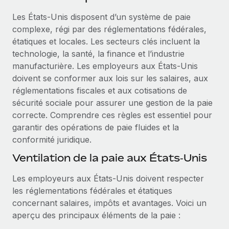
Événements
Intégrez les RH à l’international de manière flexible
Les États‑Unis disposent d’un système de paie
Salle de presse
Devenir partenaire
complexe, régi par des réglementations fédérales,
SERVICES
Explorez avec nous vos opportunités de partenariat
étatiques et locales. Les secteurs clés incluent la
Données sur les salaires et les talents
Demandez aux experts
technologie, la santé, la finance et l’industrie
Recevez des conseils d’experts sur les RH à
Remote Build
Bientôt disponible
manufacturière. Les employeurs aux États‑Unis
Centre de ressources
l’international et la conformité
Conseil en intégrations et automatisations assistées par
doivent se conformer aux lois sur les salaires, aux
l’IA
Obtenir de l’aide
réglementations fiscales et aux cotisations de
Contrôles d’antécédents
sécurité sociale pour assurer une gestion de la paie
Simplifiez vos processus de présélection des
Voir toutes les ressources
correcte. Comprendre ces règles est essentiel pour
candidats
ÉTUDES DE CAS
garantir des opérations de paie fluides et la
conformité juridique.
Remote Watchtower
BLOG
Gardez un temps d’avance sur les risques en
Ventilation de la paie aux États‑Unis
Paie multipays
matière de conformité
Les employeurs aux États‑Unis doivent respecter
EOR et PEO
Gestion des appareils
les réglementations fédérales et étatiques
Gestion des freelances
Achetez et suivez vos équipements informatiques
concernant salaires, impôts et avantages. Voici un
dans le monde entier
aperçu des principaux éléments de la paie :
Taxes