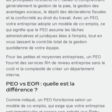
Création d’entité
Intégration Remote x BambooHR : du local à
généralement la gestion de la paie, la gestion des
Explorer le blog
Établissez des entités rapidement et en toute
l’international, le recrutement sans changer de
avantages sociaux, le dépôt des déclarations fiscales
plateforme
conformité
et la conformité au droit du travail. Avec un PEO,
Impact Les clients BambooHR peuvent désormais
votre entreprise adopte un modèle de co-emploi, ce
BLOG
Mobilité et déménagement international
embaucher et gérer les employés internationaux...
qui signifie que le PEO assume les tâches
Organisez facilement le déménagement de vos
Mises à jour des produits de Remote :
administratives et juridiques liées à l’emploi, tout en
En savoir plus
employés
Intégrations Gusto et Xero et Gestion des
vous laissant le contrôle total de la gestion
freelances Plus
quotidienne de votre équipe.
Avantages sociaux
Remote a toujours pour mission d'aider les entreprises de
Gérez facilement les avantages sociaux
Pour les petites et moyennes entreprises, un PEO
toute taille à embaucher, gérer et payer...
fournit des services RH de niveau entreprise sans le
En savoir plus
coût ni la complexité de créer un département
interne.
PEO vs EOR : quelle est la
Comment Phiture gère ses 55 employés
différence ?
répartis dans 19 pays grâce à Remote
Phiture, un leader notable du conseil en matière de
Comme indiqué, un PEO fonctionne selon un
croissance mobile internationale, encourage les...
modèle de co-emploi, qui exige que votre entreprise
soit immatriculée et exerce son activité aux États-