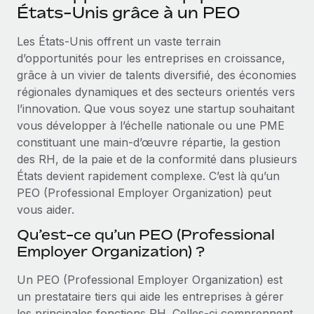
Événements
États-Unis grâce à un PEO
Intégrez les RH à l’international de manière flexible
Salle de presse
Devenir partenaire
Les États-Unis offrent un vaste terrain
SERVICES
Explorez avec nous vos opportunités de partenariat
d’opportunités pour les entreprises en croissance,
Données sur les salaires et les talents
Demandez aux experts
grâce à un vivier de talents diversifié, des économies
Recevez des conseils d’experts sur les RH à
Remote Build
Bientôt disponible
régionales dynamiques et des secteurs orientés vers
Centre de ressources
l’international et la conformité
Conseil en intégrations et automatisations assistées par
l’innovation. Que vous soyez une startup souhaitant
l’IA
Obtenir de l’aide
vous développer à l’échelle nationale ou une PME
Contrôles d’antécédents
constituant une main-d’œuvre répartie, la gestion
Simplifiez vos processus de présélection des
Voir toutes les ressources
des RH, de la paie et de la conformité dans plusieurs
candidats
ÉTUDES DE CAS
États devient rapidement complexe. C’est là qu’un
PEO (Professional Employer Organization) peut
Remote Watchtower
BLOG
Comment Weaviate, l'as de l'IA, a développé
vous aider.
ses effectifs de 120 % avec Remote
Gardez un temps d’avance sur les risques en
Paie multipays
matière de conformité
Qu’est-ce qu’un PEO (Professional
Weaviate en bref Weaviate crée des infrastructures open
EOR et PEO
Employer Organization) ?
source et AI-first. Sa mission est...
Gestion des appareils
Gestion des freelances
Achetez et suivez vos équipements informatiques
En savoir plus
Un PEO (Professional Employer Organization) est
dans le monde entier
un prestataire tiers qui aide les entreprises à gérer
Taxes
les principales fonctions RH. Celles-ci comprennent