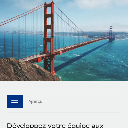
Gestion des freelances
Comparer Remote
pays
Connexion
Intégrez et gérez vos freelances partout dans le monde
Nederlands
Examinez notre service par rapport aux autres
Calculateur de paiement des freelances
PEO
Français
Découvrez les devises disponibles et les vitesses de
Sous-traitez les opérations complexes liées à l’emploi
CROISSANCE
paiement pour vos freelances internationaux
Deutsch
Start-ups
Des solutions agiles et internationales pour les RH et la
INFRASTRUCTURE
APPRENDRE AVEC REMOTE
Español
paie des entreprises en pleine croissance
Intégration Remote
Recherche et guides
Intégrez vos RH aux flux de travail en toute simplicité
Entreprises intermédiaires
Italiano
Études de cas
Développez vos équipes avec des solutions RH sur
Plateforme
mesure
Português (Portugal)
Des fonctions RH clés intégrées pour votre équipe
Glossaire RH
Entreprise
Connecter
Nouveau
日本語
Checklists et modèles
Les RH à l’international pour les grandes entreprises
Connectez n'importe quel outil d’IA à Remote grâce à
Aperçu
Descriptions de postes
한국어
notre MCP
TRAVAILLONS ENSEMBLE
Webinaires
Intégrations
中文（简体）
Développez votre équipe aux
Partenaires stratégiques de la tech
Rationalisez vos processus avec des outils essentiels