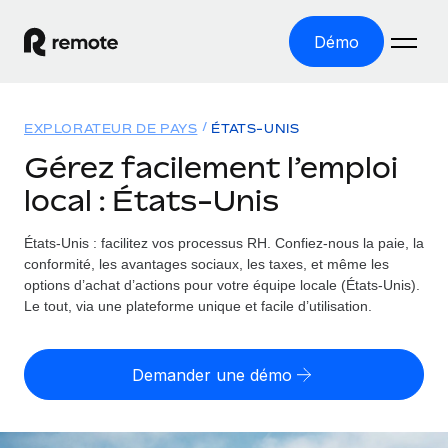
Démo
Accueil
EXPLORATEUR DE PAYS
ÉTATS-UNIS
Les produits
Gérez facilement l’emploi
local : États-Unis
Solutions
EMPLOI À L’INTERNATIONAL
Paie multipays
États-Unis : facilitez vos processus RH.
Confiez-nous la paie, la
Ressources
COUVERTURE MONDIALE
Gérez la paie facilement et en toute conformité
conformité, les avantages sociaux, les taxes, et même les
Explorateur de pays
options d’achat d’actions pour votre équipe locale (États-Unis).
Tarification
OUTILS & CALCULATEURS
Employer of record
Le tout, via une plateforme unique et facile d’utilisation.
Toutes les informations sur l’emploi à l’international,
Développez-vous à l’international sans frais liés aux
Outil de calcul du risque de requalification de
pays par pays
entités
contrat
Demander une démo
Explorateur des États-Unis (par État)
Évaluez le risque de requalification de contrat par pays
Français
Pilotage 360 des freelances
Simplifiez l’embauche à travers les différents États des
Sollicitez vos freelances en toute conformité part
Calculateur du coût des employés
États-Unis
English
Calculez le coût total des employés dans n’importe quel