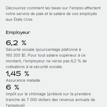
Événements
Intégrez les RH à l’international de manière flexible
Découvrez comment les taxes sur l'emploi affectent
Salle de presse
Devenir partenaire
votre service de paie et le salaire de vos employés
SERVICES
Explorez avec nous vos opportunités de partenariat
aux États-Unis.
Données sur les salaires et les talents
Demandez aux experts
Recevez des conseils d’experts sur les RH à
Remote Build
Bientôt disponible
Centre de ressources
Employeur
l’international et la conformité
Conseil en intégrations et automatisations assistées par
l’IA
6,2 %
Obtenir de l’aide
Contrôles d’antécédents
Sécurité sociale (pourcentage plafonné à
Simplifiez vos processus de présélection des
Voir toutes les ressources
160 200 $). Pour tout salaire supérieur à ce
candidats
ÉTUDES DE CAS
montant, l'employeur ne verse pas 6,2 % de
Remote Watchtower
cotisations à la sécurité sociale.
BLOG
Comment Weaviate, l'as de l'IA, a développé
ses effectifs de 120 % avec Remote
1,45 %
Gardez un temps d’avance sur les risques en
Paie multipays
matière de conformité
Weaviate en bref Weaviate crée des infrastructures open
Assurance maladie
EOR et PEO
6 %
source et AI-first. Sa mission est...
Gestion des appareils
Impôt sur le chômage (prélevé sur la première
Gestion des freelances
Achetez et suivez vos équipements informatiques
En savoir plus
tranche de 7 000 dollars des revenus annuels de
dans le monde entier
Taxes
l'employé)