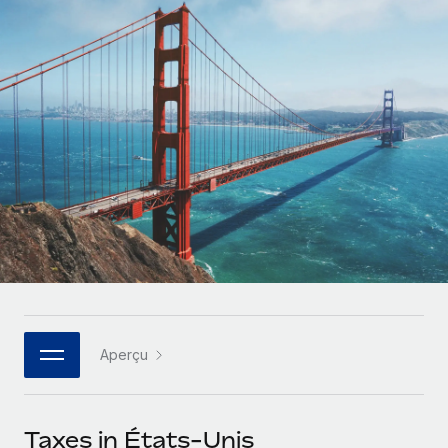
Gestion des freelances
Comparer Remote
pays
Connexion
Intégrez et gérez vos freelances partout dans le monde
Nederlands
Examinez notre service par rapport aux autres
Calculateur de paiement des freelances
PEO
Français
Découvrez les devises disponibles et les vitesses de
Sous-traitez les opérations complexes liées à l’emploi
CROISSANCE
paiement pour vos freelances internationaux
Deutsch
Start-ups
Des solutions agiles et internationales pour les RH et la
INFRASTRUCTURE
APPRENDRE AVEC REMOTE
Español
paie des entreprises en pleine croissance
Intégration Remote
Recherche et guides
Intégrez vos RH aux flux de travail en toute simplicité
Entreprises intermédiaires
Italiano
Études de cas
Développez vos équipes avec des solutions RH sur
Plateforme
mesure
Português (Portugal)
Des fonctions RH clés intégrées pour votre équipe
Glossaire RH
Entreprise
Connecter
Nouveau
日本語
Checklists et modèles
Les RH à l’international pour les grandes entreprises
Connectez n'importe quel outil d’IA à Remote grâce à
Aperçu
Descriptions de postes
한국어
notre MCP
TRAVAILLONS ENSEMBLE
Webinaires
Intégrations
中文（简体）
Taxes in États-Unis
Partenaires stratégiques de la tech
Rationalisez vos processus avec des outils essentiels