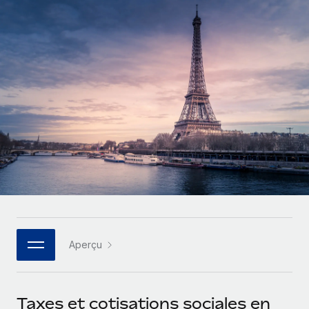
Gestion des freelances
Comparer Remote
pays
Connexion
Intégrez et gérez vos freelances partout dans le monde
Nederlands
Examinez notre service par rapport aux autres
Calculateur de paiement des freelances
PEO
Français
Découvrez les devises disponibles et les vitesses de
Sous-traitez les opérations complexes liées à l’emploi
CROISSANCE
paiement pour vos freelances internationaux
Deutsch
Start-ups
Des solutions agiles et internationales pour les RH et la
INFRASTRUCTURE
APPRENDRE AVEC REMOTE
Español
paie des entreprises en pleine croissance
Intégration Remote
Recherche et guides
Intégrez vos RH aux flux de travail en toute simplicité
Entreprises intermédiaires
Italiano
Études de cas
Développez vos équipes avec des solutions RH sur
Plateforme
mesure
Português (Portugal)
Des fonctions RH clés intégrées pour votre équipe
Glossaire RH
Entreprise
Connecter
Nouveau
日本語
Checklists et modèles
Les RH à l’international pour les grandes entreprises
Connectez n'importe quel outil d’IA à Remote grâce à
Aperçu
Descriptions de postes
한국어
notre MCP
TRAVAILLONS ENSEMBLE
Webinaires
Intégrations
中文（简体）
Taxes et cotisations sociales en
Partenaires stratégiques de la tech
Rationalisez vos processus avec des outils essentiels