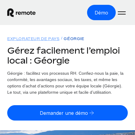
Démo
Accueil
EXPLORATEUR DE PAYS
GÉORGIE
Les produits
Gérez facilement l’emploi
local : Géorgie
Solutions
EMPLOI À L’INTERNATIONAL
Paie multipays
Géorgie : facilitez vos processus RH.
Confiez-nous la paie, la
Ressources
COUVERTURE MONDIALE
Gérez la paie facilement et en toute conformité
conformité, les avantages sociaux, les taxes, et même les
Explorateur de pays
options d’achat d’actions pour votre équipe locale (Géorgie).
Tarification
OUTILS & CALCULATEURS
Employer of record
Le tout, via une plateforme unique et facile d’utilisation.
Toutes les informations sur l’emploi à l’international,
Développez-vous à l’international sans frais liés aux
Outil de calcul du risque de requalification de
pays par pays
entités
contrat
Demander une démo
Explorateur des États-Unis (par État)
Évaluez le risque de requalification de contrat par pays
Français
Pilotage 360 des freelances
Simplifiez l’embauche à travers les différents États des
Sollicitez vos freelances en toute conformité part
Calculateur du coût des employés
États-Unis
English
Calculez le coût total des employés dans n’importe quel