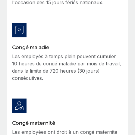
l'occasion des 15 jours fériés nationaux.
Création d’entité
Explorer le blog
Établissez des entités rapidement et en toute
conformité
BLOG
Mobilité et déménagement international
Organisez facilement le déménagement de vos
Mises à jour des produits de Remote :
employés
Congé maladie
Intégrations Gusto et Xero et Gestion des
freelances Plus
Les employés à temps plein peuvent cumuler
Avantages sociaux
10 heures de congé maladie par mois de travail,
Remote a toujours pour mission d'aider les entreprises de
Gérez facilement les avantages sociaux
dans la limite de 720 heures (30 jours)
toute taille à embaucher, gérer et payer...
consécutives.
En savoir plus
Comment Phiture gère ses 55 employés
répartis dans 19 pays grâce à Remote
Phiture, un leader notable du conseil en matière de
Congé maternité
croissance mobile internationale, encourage les...
Les employées ont droit à un congé maternité