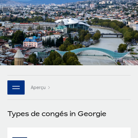
Gestion des freelances
Comparer Remote
pays
Connexion
Intégrez et gérez vos freelances partout dans le monde
Nederlands
Examinez notre service par rapport aux autres
Calculateur de paiement des freelances
PEO
Français
Découvrez les devises disponibles et les vitesses de
Sous-traitez les opérations complexes liées à l’emploi
CROISSANCE
paiement pour vos freelances internationaux
Deutsch
Start-ups
Des solutions agiles et internationales pour les RH et la
INFRASTRUCTURE
APPRENDRE AVEC REMOTE
Español
paie des entreprises en pleine croissance
Intégration Remote
Recherche et guides
Intégrez vos RH aux flux de travail en toute simplicité
Entreprises intermédiaires
Italiano
Études de cas
Développez vos équipes avec des solutions RH sur
Plateforme
mesure
Português (Portugal)
Aperçu
Des fonctions RH clés intégrées pour votre équipe
Glossaire RH
Entreprise
Connecter
Nouveau
日本語
Checklists et modèles
Les RH à l’international pour les grandes entreprises
Connectez n'importe quel outil d’IA à Remote grâce à
Types de congés in Georgie
Descriptions de postes
한국어
notre MCP
TRAVAILLONS ENSEMBLE
Webinaires
Intégrations
中文（简体）
Partenaires stratégiques de la tech
Rationalisez vos processus avec des outils essentiels