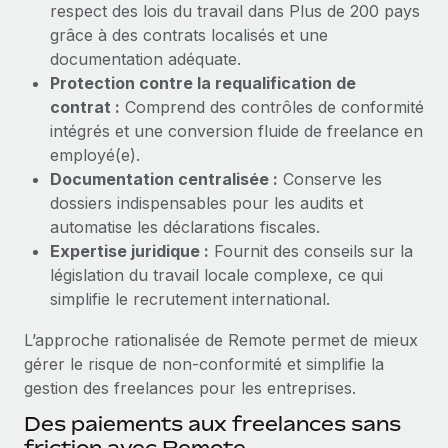
respect des lois du travail dans Plus de 200 pays
Création d’entité
Explorer le blog
grâce à des contrats localisés et une
Établissez des entités rapidement et en toute
documentation adéquate.
conformité
Protection contre la requalification de
BLOG
Mobilité et déménagement international
contrat :
Comprend des contrôles de conformité
Organisez facilement le déménagement de vos
intégrés et une conversion fluide de freelance en
Mises à jour des produits de Remote :
employés
employé(e).
Intégrations Gusto et Xero et Gestion des
freelances Plus
Documentation centralisée :
Conserve les
Avantages sociaux
dossiers indispensables pour les audits et
Remote a toujours pour mission d'aider les entreprises de
Gérez facilement les avantages sociaux
automatise les déclarations fiscales.
toute taille à embaucher, gérer et payer...
Expertise juridique :
Fournit des conseils sur la
En savoir plus
législation du travail locale complexe, ce qui
simplifie le recrutement international.
L’approche rationalisée de Remote permet de mieux
Comment Phiture gère ses 55 employés
gérer le risque de non‑conformité et simplifie la
répartis dans 19 pays grâce à Remote
gestion des freelances pour les entreprises.
Phiture, un leader notable du conseil en matière de
Des paiements aux freelances sans
croissance mobile internationale, encourage les...
friction avec Remote