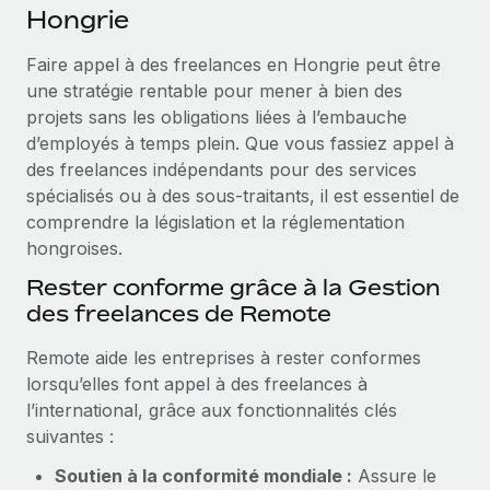
Événements
Hongrie
Intégrez les RH à l’international de manière flexible
Salle de presse
Devenir partenaire
Faire appel à des freelances en Hongrie peut être
SERVICES
Explorez avec nous vos opportunités de partenariat
une stratégie rentable pour mener à bien des
Données sur les salaires et les talents
Demandez aux experts
projets sans les obligations liées à l’embauche
Recevez des conseils d’experts sur les RH à
Remote Build
Bientôt disponible
d’employés à temps plein. Que vous fassiez appel à
Centre de ressources
l’international et la conformité
Conseil en intégrations et automatisations assistées par
des freelances indépendants pour des services
l’IA
Obtenir de l’aide
spécialisés ou à des sous‑traitants, il est essentiel de
Contrôles d’antécédents
comprendre la législation et la réglementation
Simplifiez vos processus de présélection des
Voir toutes les ressources
hongroises.
candidats
ÉTUDES DE CAS
Rester conforme grâce à la Gestion
Remote Watchtower
BLOG
des freelances de Remote
Gardez un temps d’avance sur les risques en
Paie multipays
matière de conformité
Remote aide les entreprises à rester conformes
lorsqu’elles font appel à des freelances à
EOR et PEO
Gestion des appareils
l’international, grâce aux fonctionnalités clés
Gestion des freelances
Achetez et suivez vos équipements informatiques
suivantes :
dans le monde entier
Taxes
Soutien à la conformité mondiale :
Assure le