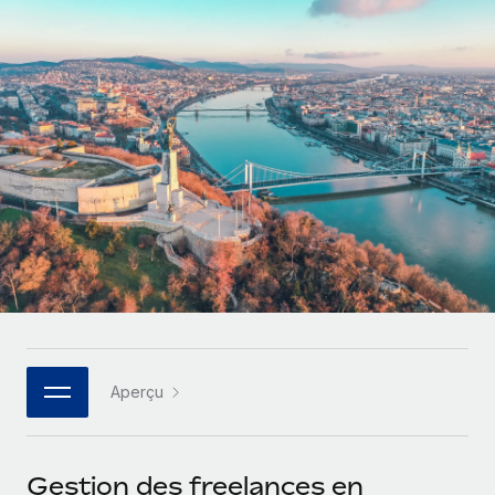
Gestion des freelances
Comparer Remote
pays
Connexion
Intégrez et gérez vos freelances partout dans le monde
Nederlands
Examinez notre service par rapport aux autres
Calculateur de paiement des freelances
PEO
Français
Découvrez les devises disponibles et les vitesses de
Sous-traitez les opérations complexes liées à l’emploi
CROISSANCE
paiement pour vos freelances internationaux
Deutsch
Start-ups
Des solutions agiles et internationales pour les RH et la
INFRASTRUCTURE
APPRENDRE AVEC REMOTE
Español
paie des entreprises en pleine croissance
Intégration Remote
Recherche et guides
Intégrez vos RH aux flux de travail en toute simplicité
Entreprises intermédiaires
Italiano
Études de cas
Développez vos équipes avec des solutions RH sur
Plateforme
mesure
Português (Portugal)
Des fonctions RH clés intégrées pour votre équipe
Glossaire RH
Entreprise
Connecter
Nouveau
日本語
Checklists et modèles
Les RH à l’international pour les grandes entreprises
Connectez n'importe quel outil d’IA à Remote grâce à
Aperçu
Descriptions de postes
한국어
notre MCP
TRAVAILLONS ENSEMBLE
Webinaires
Intégrations
中文（简体）
Gestion des freelances en
Partenaires stratégiques de la tech
Rationalisez vos processus avec des outils essentiels