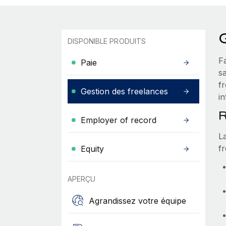
DISPONIBLE PRODUITS
F
Paie
sa
f
Gestion des freelances
in
R
Employer of record
L
fr
Equity
APERÇU
Agrandissez votre équipe