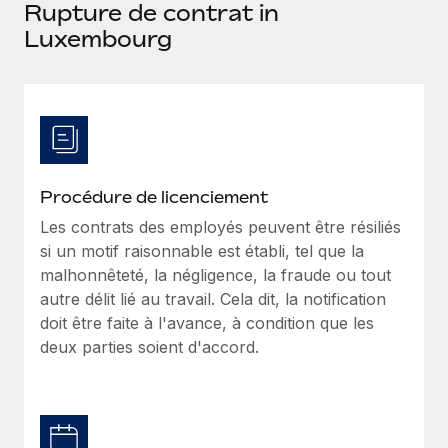
Événements
Rupture de contrat in
Intégrez les RH à l’international de manière flexible
Luxembourg
Salle de presse
Devenir partenaire
SERVICES
Explorez avec nous vos opportunités de partenariat
Données sur les salaires et les talents
Demandez aux experts
Recevez des conseils d’experts sur les RH à
Remote Build
Bientôt disponible
Centre de ressources
l’international et la conformité
Conseil en intégrations et automatisations assistées par
l’IA
Obtenir de l’aide
Contrôles d’antécédents
Procédure de licenciement
Simplifiez vos processus de présélection des
Voir toutes les ressources
Les contrats des employés peuvent être résiliés
candidats
ÉTUDES DE CAS
si un motif raisonnable est établi, tel que la
malhonnêteté, la négligence, la fraude ou tout
Remote Watchtower
BLOG
autre délit lié au travail. Cela dit, la notification
Gardez un temps d’avance sur les risques en
Paie multipays
doit être faite à l'avance, à condition que les
matière de conformité
deux parties soient d'accord.
EOR et PEO
Gestion des appareils
Gestion des freelances
Achetez et suivez vos équipements informatiques
dans le monde entier
Taxes