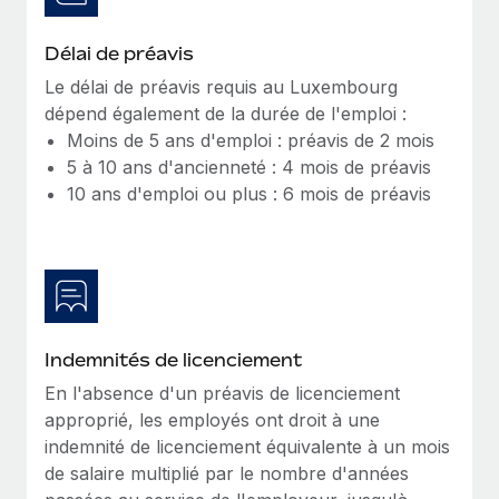
Création d’entité
Explorer le blog
Établissez des entités rapidement et en toute
Délai de préavis
conformité
Le délai de préavis requis au Luxembourg
BLOG
dépend également de la durée de l'emploi :
Mobilité et déménagement international
Moins de 5 ans d'emploi : préavis de 2 mois
Organisez facilement le déménagement de vos
Mises à jour des produits de Remote :
5 à 10 ans d'ancienneté : 4 mois de préavis
employés
Intégrations Gusto et Xero et Gestion des
10 ans d'emploi ou plus : 6 mois de préavis
freelances Plus
Avantages sociaux
Remote a toujours pour mission d'aider les entreprises de
Gérez facilement les avantages sociaux
toute taille à embaucher, gérer et payer...
En savoir plus
Indemnités de licenciement
Comment Phiture gère ses 55 employés
En l'absence d'un préavis de licenciement
répartis dans 19 pays grâce à Remote
approprié, les employés ont droit à une
Phiture, un leader notable du conseil en matière de
indemnité de licenciement équivalente à un mois
croissance mobile internationale, encourage les...
de salaire multiplié par le nombre d'années