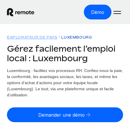
Démo
Accueil
EXPLORATEUR DE PAYS
LUXEMBOURG
Les produits
Gérez facilement l’emploi
local : Luxembourg
Solutions
EMPLOI À L’INTERNATIONAL
Paie multipays
Luxembourg : facilitez vos processus RH.
Confiez-nous la paie,
Ressources
COUVERTURE MONDIALE
Gérez la paie facilement et en toute conformité
la conformité, les avantages sociaux, les taxes, et même les
Explorateur de pays
options d’achat d’actions pour votre équipe locale
Tarification
OUTILS & CALCULATEURS
Employer of record
(Luxembourg). Le tout, via une plateforme unique et facile
Toutes les informations sur l’emploi à l’international,
Développez-vous à l’international sans frais liés aux
d’utilisation.
Outil de calcul du risque de requalification de
pays par pays
entités
contrat
Explorateur des États-Unis (par État)
Évaluez le risque de requalification de contrat par pays
Français
Pilotage 360 des freelances
Demander une démo
Simplifiez l’embauche à travers les différents États des
Sollicitez vos freelances en toute conformité part
Calculateur du coût des employés
États-Unis
English
Calculez le coût total des employés dans n’importe quel