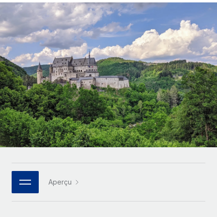
Gestion des freelances
Comparer Remote
pays
Connexion
Intégrez et gérez vos freelances partout dans le monde
Nederlands
Examinez notre service par rapport aux autres
Calculateur de paiement des freelances
PEO
Français
Découvrez les devises disponibles et les vitesses de
Sous-traitez les opérations complexes liées à l’emploi
CROISSANCE
paiement pour vos freelances internationaux
Deutsch
Start-ups
Des solutions agiles et internationales pour les RH et la
INFRASTRUCTURE
APPRENDRE AVEC REMOTE
Español
paie des entreprises en pleine croissance
Intégration Remote
Recherche et guides
Intégrez vos RH aux flux de travail en toute simplicité
Entreprises intermédiaires
Italiano
Études de cas
Développez vos équipes avec des solutions RH sur
Plateforme
mesure
Português (Portugal)
Des fonctions RH clés intégrées pour votre équipe
Glossaire RH
Entreprise
Connecter
Nouveau
日本語
Checklists et modèles
Les RH à l’international pour les grandes entreprises
Connectez n'importe quel outil d’IA à Remote grâce à
Descriptions de postes
한국어
notre MCP
Aperçu
TRAVAILLONS ENSEMBLE
Webinaires
Intégrations
中文（简体）
Partenaires stratégiques de la tech
Rationalisez vos processus avec des outils essentiels