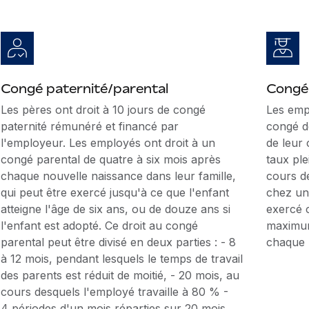
Congé paternité/parental
Congé 
Les pères ont droit à 10 jours de congé
Les emp
paternité rémunéré et financé par
congé d
l'employeur. Les employés ont droit à un
de leur
congé parental de quatre à six mois après
taux ple
chaque nouvelle naissance dans leur famille,
cours d
qui peut être exercé jusqu'à ce que l'enfant
chez un
atteigne l'âge de six ans, ou de douze ans si
exercé 
l'enfant est adopté. Ce droit au congé
maximum
parental peut être divisé en deux parties : - 8
chaque u
à 12 mois, pendant lesquels le temps de travail
des parents est réduit de moitié, - 20 mois, au
cours desquels l'employé travaille à 80 % -
4 périodes d'un mois réparties sur 20 mois