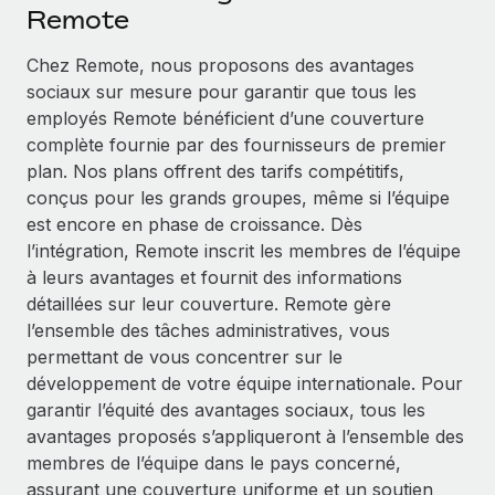
Événements
Remote
Intégrez les RH à l’international de manière flexible
Salle de presse
Devenir partenaire
Chez Remote, nous proposons des avantages
SERVICES
Explorez avec nous vos opportunités de partenariat
sociaux sur mesure pour garantir que tous les
Données sur les salaires et les talents
Demandez aux experts
employés Remote bénéficient d’une couverture
Recevez des conseils d’experts sur les RH à
Remote Build
Bientôt disponible
complète fournie par des fournisseurs de premier
Centre de ressources
l’international et la conformité
Conseil en intégrations et automatisations assistées par
plan. Nos plans offrent des tarifs compétitifs,
l’IA
Obtenir de l’aide
conçus pour les grands groupes, même si l’équipe
Contrôles d’antécédents
est encore en phase de croissance. Dès
Simplifiez vos processus de présélection des
Voir toutes les ressources
l’intégration, Remote inscrit les membres de l’équipe
candidats
ÉTUDES DE CAS
à leurs avantages et fournit des informations
détaillées sur leur couverture. Remote gère
Remote Watchtower
BLOG
Comment Weaviate, l'as de l'IA, a développé
l’ensemble des tâches administratives, vous
ses effectifs de 120 % avec Remote
Gardez un temps d’avance sur les risques en
Paie multipays
permettant de vous concentrer sur le
matière de conformité
Weaviate en bref Weaviate crée des infrastructures open
développement de votre équipe internationale. Pour
EOR et PEO
source et AI-first. Sa mission est...
Gestion des appareils
garantir l’équité des avantages sociaux, tous les
Gestion des freelances
Achetez et suivez vos équipements informatiques
avantages proposés s’appliqueront à l’ensemble des
En savoir plus
dans le monde entier
membres de l’équipe dans le pays concerné,
Taxes
assurant une couverture uniforme et un soutien