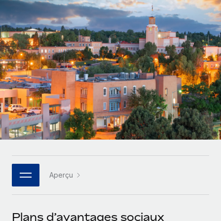
Gestion des freelances
Comparer Remote
pays
Connexion
Intégrez et gérez vos freelances partout dans le monde
Nederlands
Examinez notre service par rapport aux autres
Calculateur de paiement des freelances
PEO
Français
Découvrez les devises disponibles et les vitesses de
Sous-traitez les opérations complexes liées à l’emploi
CROISSANCE
paiement pour vos freelances internationaux
Deutsch
Start-ups
Des solutions agiles et internationales pour les RH et la
INFRASTRUCTURE
APPRENDRE AVEC REMOTE
Español
paie des entreprises en pleine croissance
Intégration Remote
Recherche et guides
Intégrez vos RH aux flux de travail en toute simplicité
Entreprises intermédiaires
Italiano
Études de cas
Développez vos équipes avec des solutions RH sur
Plateforme
mesure
Português (Portugal)
Des fonctions RH clés intégrées pour votre équipe
Glossaire RH
Entreprise
Connecter
Nouveau
日本語
Checklists et modèles
Les RH à l’international pour les grandes entreprises
Connectez n'importe quel outil d’IA à Remote grâce à
Aperçu
Descriptions de postes
한국어
notre MCP
TRAVAILLONS ENSEMBLE
Webinaires
Intégrations
中文（简体）
Plans d’avantages sociaux
Partenaires stratégiques de la tech
Rationalisez vos processus avec des outils essentiels