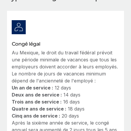
Événements
Intégrez les RH à l’international de manière flexible
Salle de presse
Devenir partenaire
SERVICES
Explorez avec nous vos opportunités de partenariat
Données sur les salaires et les talents
Demandez aux experts
Recevez des conseils d’experts sur les RH à
Remote Build
Bientôt disponible
Centre de ressources
l’international et la conformité
Conseil en intégrations et automatisations assistées par
Congé légal
l’IA
Obtenir de l’aide
Au Mexique, le droit du travail
fédéral prévoit
Contrôles d’antécédents
une période minimale de vacances que tous les
Simplifiez vos processus de présélection des
Voir toutes les ressources
employeurs doivent accorder à leurs employés.
candidats
ÉTUDES DE CAS
Le nombre de jours de vacances minimum
dépend de l'ancienneté de l'employé :
Remote Watchtower
BLOG
Un an de service :
12 days
Gardez un temps d’avance sur les risques en
Paie multipays
Deux ans de service :
14 days
matière de conformité
Trois ans de service :
16 days
EOR et PEO
Gestion des appareils
Quatre ans de service :
18 days
Gestion des freelances
Achetez et suivez vos équipements informatiques
Cinq ans de service :
20 days
dans le monde entier
Après la sixième année de service, le congé
Taxes
annuel sera augmenté de 2 jours tous les 5 ans