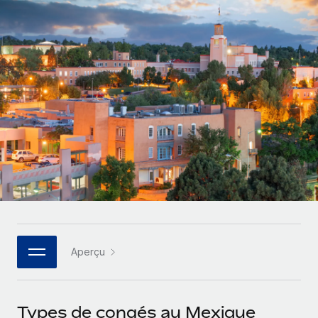
Gestion des freelances
Comparer Remote
pays
Connexion
Intégrez et gérez vos freelances partout dans le monde
Nederlands
Examinez notre service par rapport aux autres
Calculateur de paiement des freelances
PEO
Français
Découvrez les devises disponibles et les vitesses de
Sous-traitez les opérations complexes liées à l’emploi
CROISSANCE
paiement pour vos freelances internationaux
Deutsch
Start-ups
Des solutions agiles et internationales pour les RH et la
INFRASTRUCTURE
APPRENDRE AVEC REMOTE
Español
paie des entreprises en pleine croissance
Intégration Remote
Recherche et guides
Intégrez vos RH aux flux de travail en toute simplicité
Entreprises intermédiaires
Italiano
Études de cas
Développez vos équipes avec des solutions RH sur
Plateforme
mesure
Português (Portugal)
Des fonctions RH clés intégrées pour votre équipe
Glossaire RH
Entreprise
Connecter
Nouveau
日本語
Checklists et modèles
Les RH à l’international pour les grandes entreprises
Connectez n'importe quel outil d’IA à Remote grâce à
Aperçu
Descriptions de postes
한국어
notre MCP
TRAVAILLONS ENSEMBLE
Webinaires
Intégrations
中文（简体）
Types de congés au Mexique
Partenaires stratégiques de la tech
Rationalisez vos processus avec des outils essentiels