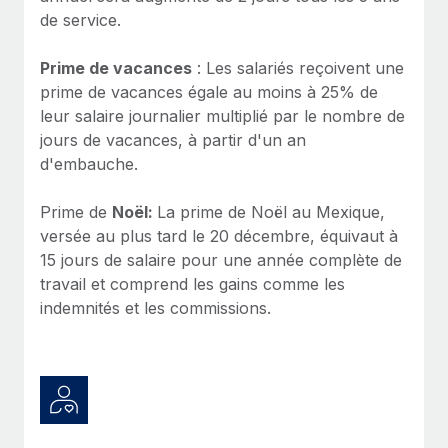
Création d’entité
de service.
Explorer le blog
Établissez des entités rapidement et en toute
conformité
Prime de vacances
: Les salariés reçoivent une
prime de vacances égale au moins à 25% de
BLOG
Mobilité et déménagement international
leur salaire journalier multiplié par le nombre de
Organisez facilement le déménagement de vos
jours de vacances, à partir d'un an
Mises à jour des produits de Remote :
employés
Intégrations Gusto et Xero et Gestion des
d'embauche.
freelances Plus
Avantages sociaux
Prime de
Noël:
La prime de Noël au Mexique,
Remote a toujours pour mission d'aider les entreprises de
Gérez facilement les avantages sociaux
versée au plus tard le 20 décembre, équivaut à
toute taille à embaucher, gérer et payer...
15 jours de salaire pour une année complète de
En savoir plus
travail et comprend les gains comme les
indemnités et les commissions.
Comment Phiture gère ses 55 employés
répartis dans 19 pays grâce à Remote
Phiture, un leader notable du conseil en matière de
croissance mobile internationale, encourage les...