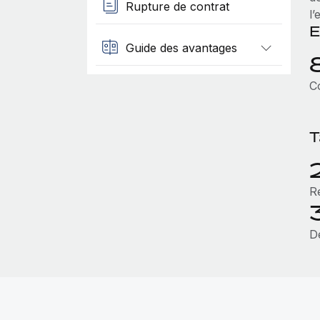
Rupture de contrat
l
E
Guide des avantages
Co
T
R
D