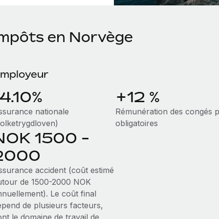
Impôts en Norvège
mployeur
14.10%
+12 %
ssurance nationale
Rémunération des congés 
Folketrygdloven)
obligatoires
NOK 1500 -
2000
ssurance accident (coût estimé
utour de 1500-2000 NOK
nnuellement). Le coût final
épend de plusieurs facteurs,
nt le domaine de travail de