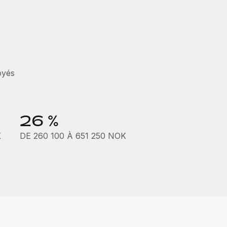
oyés
26 %
K
DE 260 100 À 651 250 NOK