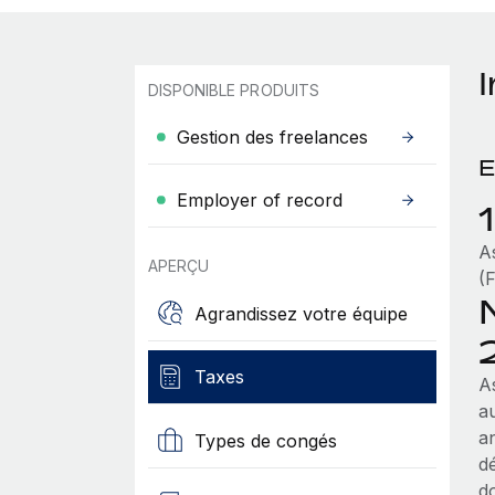
DISPONIBLE PRODUITS
Gestion des freelances
E
Employer of record
A
APERÇU
(
Agrandissez votre équipe
Taxes
A
a
a
Types de congés
d
do