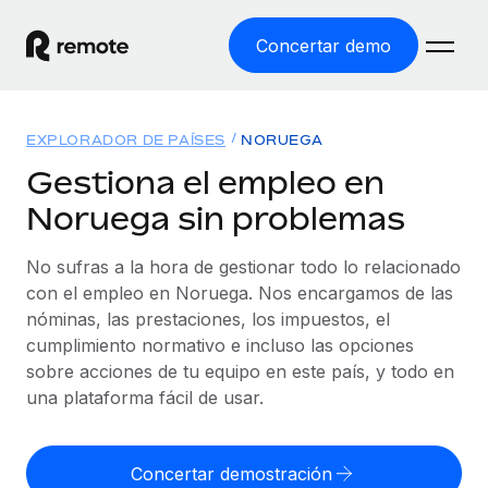
Concertar demo
Inicio
EXPLORADOR DE PAÍSES
NORUEGA
Productos
Gestiona el empleo en
Noruega sin problemas
Soluciones
EMPLEO GLOBAL
Nómina global
No sufras a la hora de gestionar todo lo relacionado
Recursos
COBERTURA MUNDIAL
Gestiona las nóminas de forma sencilla y conforme a la
con el empleo en Noruega. Nos encargamos de las
Explorador de países
legalidad.
nóminas, las prestaciones, los impuestos, el
Precios
HERRAMIENTAS Y CALCULADORAS
Consulta el soporte del empleo global según el país.
cumplimiento normativo e incluso las opciones
Employer of Record
Calculadora del riesgo de clasificación errónea
sobre acciones de tu equipo en este país, y todo en
Explorador estatal de EE. UU.
Expándete en todo el mundo sin gastar en entidades.
Consulta el riesgo de clasificación errónea por país.
una plataforma fácil de usar.
Simplifica la contratación en todos los estados de EE.
Español
Contractor of Record
Calculadora del coste por empleado
UU.
Contrata a autónomos en cualquier parte del mundo
Calcula lo que cuestan los empleados en total en
Concertar demostración
English
Comparador de Remote
cumpliendo la normativa.
cualquier país.