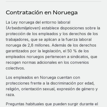
plataforma de forma flexible.
Sala de prensa
Integraciones
Contratación en Noruega
Asociarse
Optimiza los procesos con herramientas empresariales
Información sobre salarios y talento
Descubre oportunidades de colaborar con nosotros.
esenciales.
La Ley noruega del entorno laboral
Centro de información
(Arbeidsmiljøloven) establece disposiciones sobre la
Remote Build
Próximamente
protección de los empleados y los derechos de los
Consultoría de integraciones y automatización con IA.
Obtén ayuda
SERVICIOS
trabajadores, que se aplican a la fuerza laboral
noruega de 2,8 millones. Además de los derechos
Pregunta a un experto
Consulta todos los recursos
CASOS PRÁCTICOS
garantizados por la legislación, el 50 % de los
Obtén ayuda de gente experta en RR. HH. globales
empleados noruegos pertenecen a sindicatos, que
y cumplimiento normativo.
BLOG
recogen normas adicionales en los convenios
Comprobaciones de antecedentes
colectivos.
Nómina global
Simplifica los procesos de cribado de candidatos.
Los empleados en Noruega cuentan con
EOR y PEO
protecciones frente a la discriminación por edad,
Cumplimiento normativo
Contractor Management
religión, orientación sexual, expresión de género y
Adelántate a los riesgos de cumplimiento
raza.
normativo.
Impuestos
Preguntas habituales que pueden surgir durante el
Gestión de dispositivos