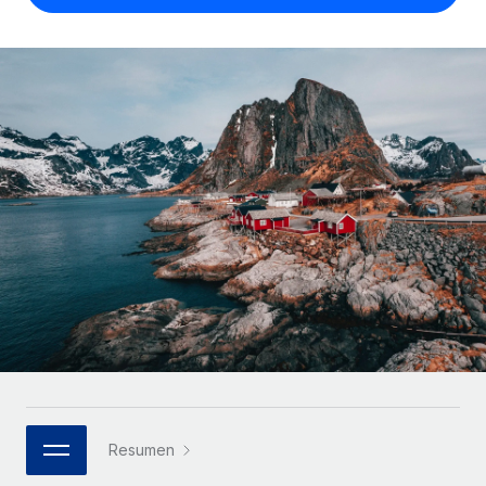
Compáranos con otras empresas.
Iniciar sesión
Contractor Management
Nederlands
Calculadora de pagos a autónomos
Integra y gestiona a autónomos globalmente.
Descubre opciones de divisas y tiempos de pago para
ETAPAS DE CRECIMIENTO
Français
autónomos globales.
PEO
Startups
Externaliza tareas laborales complejas.
Deutsch
Soluciones ágiles de RR. HH. globales y nóminas para
APRENDIZAJE CON REMOTE
empresas en crecimiento.
Español
Guías y recursos
INFRAESTRUCTURA
Mediana empresa
Conexión Remote
Casos prácticos
Amplía tu equipo con soluciones de RR. HH.
Italiano
Integra los RR. HH. en tus flujos de trabajo sin
personalizadas.
Glosario de RR. HH.
complicaciones.
Português (Portugal)
Empresa
Listas de verificación y plantillas
Plataforma
RR. HH. globales para grandes empresas.
日本語
Funciones esenciales de RR. HH. integradas para tu
Biblioteca de descripciones de puestos
equipo.
한국어
ASOCIARSE
Webinarios
Conectar
Nuevo
Socios tecnológicos estratégicos
Resumen
中文（简体）
Conecta cualquier herramienta de IA con Remote
Eventos
Integra la gestión de los RR. HH. globales en tu
mediante nuestro MCP.