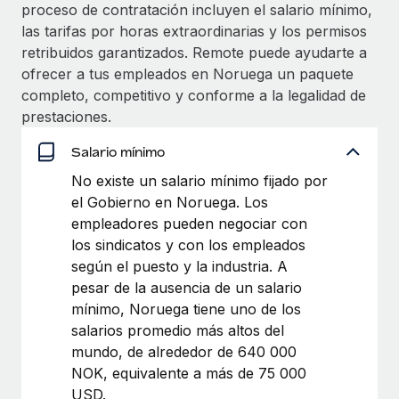
Explora el blog
proceso de contratación incluyen el salario mínimo,
Proporciona dispositivos tecnológicos y contrólalos
las tarifas por horas extraordinarias y los permisos
en todo el mundo.
retribuidos garantizados. Remote puede ayudarte a
BLOG
ofrecer a tus empleados en Noruega un paquete
Apertura de entidades
completo, competitivo y conforme a la legalidad de
Abre entidades conforme a la legalidad enseguida.
Novedades de producto de Remote:
prestaciones.
Integraciones con Gusto y Xero y Contractor
Movilidad y reubicación
Management Plus
Salario mínimo
Reubica a los empleados con facilidad.
La misión de Remote sigue siendo ayudar a empresas de
No existe un salario mínimo fijado por
todos los tamaños a contratar, gestionar y...
Prestaciones
el Gobierno en Noruega. Los
Gestiona las prestaciones de los empleados sin
Más información
empleadores pueden negociar con
complicaciones.
los sindicatos y con los empleados
según el puesto y la industria. A
Pento se convierte en un empleador equitativo
pesar de la ausencia de un salario
con Remote
mínimo, Noruega tiene uno de los
salarios promedio más altos del
Gestionar las nóminas internamente es complicado. Tardas
mundo, de alrededor de 640 000
semanas en hacerlo manualmente y, al mes...
NOK, equivalente a más de 75 000
Más información
USD.