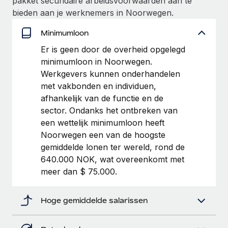
pakket secundaire arbeidsvoorwaarden aan te
bieden aan je werknemers in Noorwegen.
Secundaire arbeidsvoorwaarden
BLOG
Eenvoudig secundaire arbeidsvoorwaarden
Minimumloon
beheren
Productupdates van Remote: Gusto- en Xero-
Er is geen door de overheid opgelegd
integraties en Contractor Management Plus
minimumloon in Noorwegen.
Werkgevers kunnen onderhandelen
Het blijft de missie van Remote om alle soorten bedrijven
met vakbonden en individuen,
te helpen bij het aannemen, beheren en...
afhankelijk van de functie en de
Meer informatie
sector. Ondanks het ontbreken van
een wettelijk minimumloon heeft
Noorwegen een van de hoogste
Hoe Phiture 55 werknemers in 19 landen
gemiddelde lonen ter wereld, rond de
beheert met Remote
640.000 NOK, wat overeenkomt met
Phiture, een toonaangevende leider in de wereldwijde
meer dan $ 75.000.
mobiele groeiadviessector, zet zich sinds 2016...
Meer informatie
Hoge gemiddelde salarissen