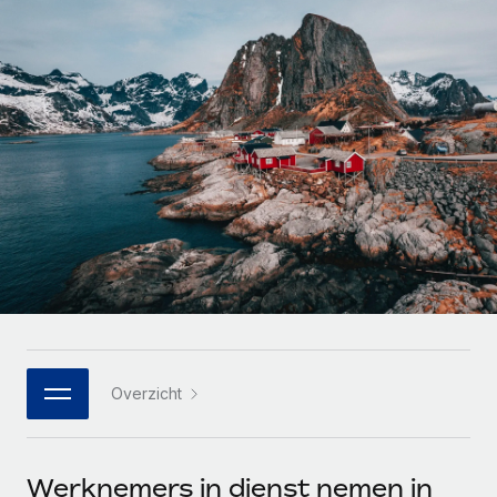
Zzp'ers internationaal onboarden en beheren
Betalingscalculator voor zzp'ers
Inloggen
Nederlands
Ontdek valuta-opties en betaalsnelheden voor
PEO
GROEIFASE
internationale zzp'ers
Ingewikkelde HR-taken eenvoudig uitbesteden
Français
Start-ups
Flexibele global HR en payroll solutions voor groeiende
LEREN MET REMOTE
Deutsch
bedrijven
INFRASTRUCTUUR
Onderzoek en gidsen
Remote Embedded
Mid-market
Español
HR naadloos in workflows integreren
Casestudy's
Teams uitbreiden met HR solutions op maat
Italiano
Platform
HR-woordenlijst
Enterprise
Ingebouwde essentiële HR-functies voor je team
Global HR voor grote bedrijven
Português (Portugal)
Checklists en templates
Verbinden
Nieuw
Bibliotheek met functiebeschrijvingen
日本語
AI-tools koppelen aan Remote met onze MCP
WERK MET ONS SAMEN
Overzicht
Strategische technologiepartners
Webinars
Integraties
한국어
Integreer global HR flexibel in je platform
Processen stroomlijnen met essentiële zakelijke tools
Evenementen
中文（简体）
Een partner worden
Werknemers in dienst nemen in
Newsroom