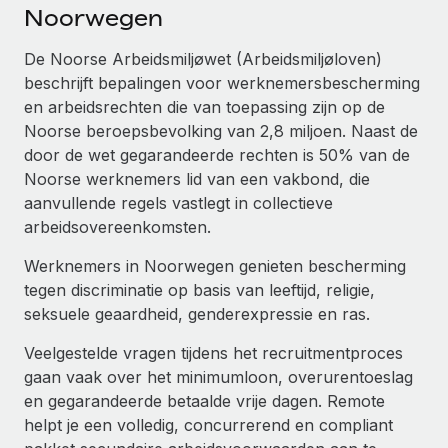
Ontdek hoe je met ons kunt samenwerken
DIENSTEN
Noorwegen
Inzicht in salaris en talent
Vraag een expert
Remote Build
Binnenkort beschikbaar
De Noorse Arbeidsmiljøwet (Arbeidsmiljøloven)
Krijg hulp van global HR- en juridische experts
Integraties en advies over AI-automatiseringen
beschrijft bepalingen voor werknemersbescherming
Inzichtencentrum
en arbeidsrechten die van toepassing zijn op de
Achtergrondonderzoek
Support
Noorse beroepsbevolking van 2,8 miljoen. Naast de
Vereenvoudig het screeningsproces van
CASESTUDY'S
door de wet gegarandeerde rechten is 50% van de
kandidaten
Alle bronnen bekijken
Noorse werknemers lid van een vakbond, die
aanvullende regels vastlegt in collectieve
Compliance Watchtower
arbeidsovereenkomsten.
Blijf compliance-risico's voor
BLOG
Global Payroll
Werknemers in Noorwegen genieten bescherming
Apparaatbeheer
tegen discriminatie op basis van leeftijd, religie,
Lever en track wereldwijd IT-middelen
EOR en PEO
seksuele geaardheid, genderexpressie en ras.
Entiteiten oprichten
Contractor Management
Veelgestelde vragen tijdens het recruitmentproces
Stel snel compliant entiteiten op
gaan vaak over het minimumloon, overurentoeslag
Belastingen
en gegarandeerde betaalde vrije dagen. Remote
Mobiliteit en overplaatsing
helpt je een volledig, concurrerend en compliant
Naar de blog
Plaats werknemers moeiteloos over