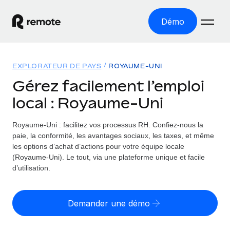
Démo
Accueil
EXPLORATEUR DE PAYS
ROYAUME-UNI
Les produits
Gérez facilement l’emploi
local : Royaume-Uni
Solutions
EMPLOI À L’INTERNATIONAL
Paie multipays
Royaume-Uni : facilitez vos processus RH.
Confiez-nous la
Ressources
COUVERTURE MONDIALE
Gérez la paie facilement et en toute conformité
paie, la conformité, les avantages sociaux, les taxes, et même
Explorateur de pays
les options d’achat d’actions pour votre équipe locale
Tarification
OUTILS & CALCULATEURS
Employer of record
(Royaume-Uni). Le tout, via une plateforme unique et facile
Toutes les informations sur l’emploi à l’international,
Développez-vous à l’international sans frais liés aux
d’utilisation.
Outil de calcul du risque de requalification de
pays par pays
entités
contrat
Explorateur des États-Unis (par État)
Évaluez le risque de requalification de contrat par pays
Français
Pilotage 360 des freelances
Demander une démo
Simplifiez l’embauche à travers les différents États des
Sollicitez vos freelances en toute conformité part
Calculateur du coût des employés
États-Unis
English
Calculez le coût total des employés dans n’importe quel