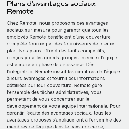
Événements
Plans d’avantages sociaux
Intégrez les RH à l’international de manière flexible
Remote
Salle de presse
Devenir partenaire
SERVICES
Chez Remote, nous proposons des avantages
Explorez avec nous vos opportunités de partenariat
Données sur les salaires et les talents
Demandez aux experts
sociaux sur mesure pour garantir que tous les
Recevez des conseils d’experts sur les RH à
Remote Build
Bientôt disponible
employés Remote bénéficient d’une couverture
Centre de ressources
l’international et la conformité
Conseil en intégrations et automatisations assistées par
complète fournie par des fournisseurs de premier
l’IA
Obtenir de l’aide
plan. Nos plans offrent des tarifs compétitifs,
Contrôles d’antécédents
conçus pour les grands groupes, même si l’équipe
Simplifiez vos processus de présélection des
Voir toutes les ressources
est encore en phase de croissance. Dès
candidats
ÉTUDES DE CAS
l’intégration, Remote inscrit les membres de l’équipe
à leurs avantages et fournit des informations
Remote Watchtower
BLOG
Comment Weaviate, l'as de l'IA, a développé
détaillées sur leur couverture. Remote gère
ses effectifs de 120 % avec Remote
Gardez un temps d’avance sur les risques en
Paie multipays
l’ensemble des tâches administratives, vous
matière de conformité
Weaviate en bref Weaviate crée des infrastructures open
permettant de vous concentrer sur le
EOR et PEO
source et AI-first. Sa mission est...
développement de votre équipe internationale. Pour
Gestion des appareils
garantir l’équité des avantages sociaux, tous les
Gestion des freelances
Achetez et suivez vos équipements informatiques
En savoir plus
avantages proposés s’appliqueront à l’ensemble des
dans le monde entier
Taxes
membres de l’équipe dans le pays concerné,