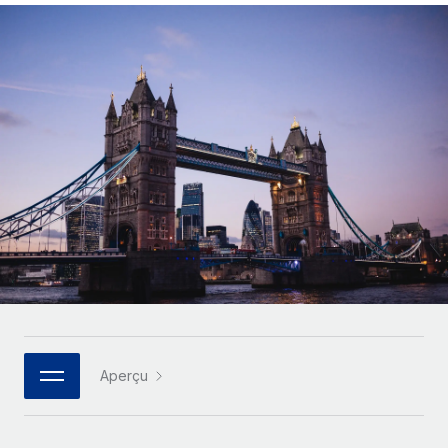
Gestion des freelances
Comparer Remote
pays
Connexion
Intégrez et gérez vos freelances partout dans le monde
Nederlands
Examinez notre service par rapport aux autres
Calculateur de paiement des freelances
PEO
Français
Découvrez les devises disponibles et les vitesses de
Sous-traitez les opérations complexes liées à l’emploi
CROISSANCE
paiement pour vos freelances internationaux
Deutsch
Start-ups
Des solutions agiles et internationales pour les RH et la
INFRASTRUCTURE
APPRENDRE AVEC REMOTE
Español
paie des entreprises en pleine croissance
Intégration Remote
Recherche et guides
Intégrez vos RH aux flux de travail en toute simplicité
Entreprises intermédiaires
Italiano
Études de cas
Développez vos équipes avec des solutions RH sur
Plateforme
mesure
Português (Portugal)
Des fonctions RH clés intégrées pour votre équipe
Glossaire RH
Entreprise
Connecter
Nouveau
日本語
Checklists et modèles
Les RH à l’international pour les grandes entreprises
Connectez n'importe quel outil d’IA à Remote grâce à
Descriptions de postes
한국어
notre MCP
Aperçu
TRAVAILLONS ENSEMBLE
Webinaires
Intégrations
中文（简体）
Partenaires stratégiques de la tech
Rationalisez vos processus avec des outils essentiels