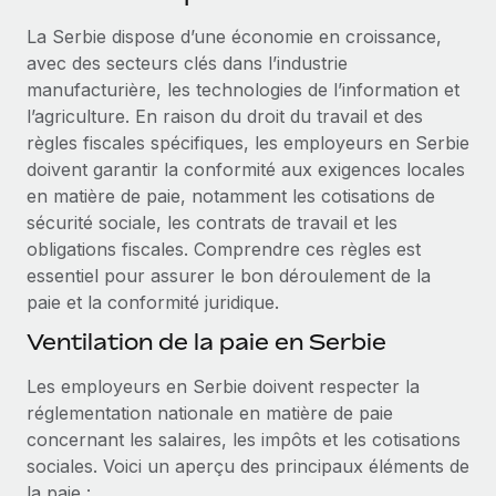
Événements
Intégrez les RH à l’international de manière flexible
La Serbie dispose d’une économie en croissance,
Salle de presse
Devenir partenaire
avec des secteurs clés dans l’industrie
SERVICES
Explorez avec nous vos opportunités de partenariat
manufacturière, les technologies de l’information et
Données sur les salaires et les talents
Demandez aux experts
l’agriculture. En raison du droit du travail et des
Recevez des conseils d’experts sur les RH à
Remote Build
Bientôt disponible
règles fiscales spécifiques, les employeurs en Serbie
Centre de ressources
l’international et la conformité
Conseil en intégrations et automatisations assistées par
doivent garantir la conformité aux exigences locales
l’IA
Obtenir de l’aide
en matière de paie, notamment les cotisations de
Contrôles d’antécédents
sécurité sociale, les contrats de travail et les
Simplifiez vos processus de présélection des
Voir toutes les ressources
obligations fiscales. Comprendre ces règles est
candidats
ÉTUDES DE CAS
essentiel pour assurer le bon déroulement de la
paie et la conformité juridique.
Remote Watchtower
BLOG
Gardez un temps d’avance sur les risques en
Ventilation de la paie en Serbie
Paie multipays
matière de conformité
Les employeurs en Serbie doivent respecter la
EOR et PEO
Gestion des appareils
réglementation nationale en matière de paie
Gestion des freelances
Achetez et suivez vos équipements informatiques
concernant les salaires, les impôts et les cotisations
dans le monde entier
sociales. Voici un aperçu des principaux éléments de
Taxes
la paie :