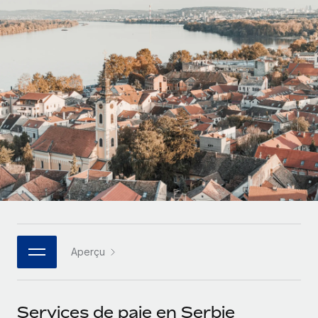
Gestion des freelances
Comparer Remote
pays
Connexion
Intégrez et gérez vos freelances partout dans le monde
Nederlands
Examinez notre service par rapport aux autres
Calculateur de paiement des freelances
PEO
Français
Découvrez les devises disponibles et les vitesses de
Sous-traitez les opérations complexes liées à l’emploi
CROISSANCE
paiement pour vos freelances internationaux
Deutsch
Start-ups
Des solutions agiles et internationales pour les RH et la
INFRASTRUCTURE
APPRENDRE AVEC REMOTE
Español
paie des entreprises en pleine croissance
Intégration Remote
Recherche et guides
Intégrez vos RH aux flux de travail en toute simplicité
Entreprises intermédiaires
Italiano
Études de cas
Développez vos équipes avec des solutions RH sur
Plateforme
mesure
Português (Portugal)
Des fonctions RH clés intégrées pour votre équipe
Glossaire RH
Entreprise
Connecter
Nouveau
日本語
Checklists et modèles
Les RH à l’international pour les grandes entreprises
Connectez n'importe quel outil d’IA à Remote grâce à
Aperçu
Descriptions de postes
한국어
notre MCP
TRAVAILLONS ENSEMBLE
Webinaires
Intégrations
中文（简体）
Services de paie en Serbie
Partenaires stratégiques de la tech
Rationalisez vos processus avec des outils essentiels