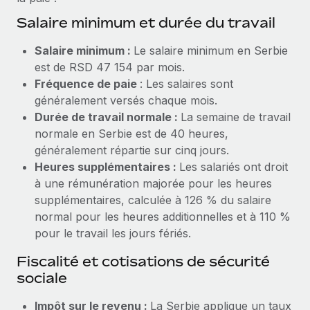
Création d’entité
Explorer le blog
Salaire minimum et durée du travail
Établissez des entités rapidement et en toute
conformité
Salaire minimum :
Le salaire minimum en Serbie
BLOG
est de RSD 47 154 par mois.
Mobilité et déménagement international
Fréquence de paie
: Les salaires sont
Organisez facilement le déménagement de vos
Mises à jour des produits de Remote :
généralement versés chaque mois.
employés
Intégrations Gusto et Xero et Gestion des
Durée de travail normale :
La semaine de travail
freelances Plus
normale en Serbie est de 40 heures,
Avantages sociaux
Remote a toujours pour mission d'aider les entreprises de
généralement répartie sur cinq jours.
Gérez facilement les avantages sociaux
toute taille à embaucher, gérer et payer...
Heures supplémentaires :
Les salariés ont droit
à une rémunération majorée pour les heures
En savoir plus
supplémentaires, calculée à 126 % du salaire
normal pour les heures additionnelles et à 110 %
pour le travail les jours fériés.
Comment Phiture gère ses 55 employés
répartis dans 19 pays grâce à Remote
Fiscalité et cotisations de sécurité
Phiture, un leader notable du conseil en matière de
sociale
croissance mobile internationale, encourage les...
Impôt sur le revenu :
La Serbie applique un taux