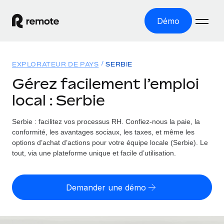
Démo
Accueil
EXPLORATEUR DE PAYS
SERBIE
Les produits
Gérez facilement l’emploi
local : Serbie
Solutions
EMPLOI À L’INTERNATIONAL
Paie multipays
Serbie : facilitez vos processus RH.
Confiez-nous la paie, la
Ressources
COUVERTURE MONDIALE
Gérez la paie facilement et en toute conformité
conformité, les avantages sociaux, les taxes, et même les
Explorateur de pays
options d’achat d’actions pour votre équipe locale (Serbie). Le
Tarification
OUTILS & CALCULATEURS
Employer of record
tout, via une plateforme unique et facile d’utilisation.
Toutes les informations sur l’emploi à l’international,
Développez-vous à l’international sans frais liés aux
Outil de calcul du risque de requalification de
pays par pays
entités
contrat
Demander une démo
Explorateur des États-Unis (par État)
Évaluez le risque de requalification de contrat par pays
Français
Pilotage 360 des freelances
Simplifiez l’embauche à travers les différents États des
Sollicitez vos freelances en toute conformité part
Calculateur du coût des employés
États-Unis
English
Calculez le coût total des employés dans n’importe quel