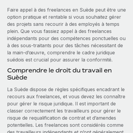
Événements
Intégrez les RH à l’international de manière flexible
Faire appel à des freelances en Suède peut être une
Salle de presse
Devenir partenaire
option pratique et rentable si vous souhaitez gérer
SERVICES
Explorez avec nous vos opportunités de partenariat
des projets sans recourir à des employés à temps
Données sur les salaires et les talents
Demandez aux experts
plein. Que vous fassiez appel à des freelances
Recevez des conseils d’experts sur les RH à
Remote Build
Bientôt disponible
indépendants pour des compétences ponctuelles ou
Centre de ressources
l’international et la conformité
Conseil en intégrations et automatisations assistées par
à des sous‑traitants pour des tâches nécessitant de
l’IA
Obtenir de l’aide
la main‑d’œuvre, comprendre le cadre juridique
Contrôles d’antécédents
suédois est crucial pour assurer la conformité.
Simplifiez vos processus de présélection des
Voir toutes les ressources
Comprendre le droit du travail en
candidats
ÉTUDES DE CAS
Suède
Remote Watchtower
BLOG
La Suède dispose de règles spécifiques encadrant le
Gardez un temps d’avance sur les risques en
Paie multipays
recours aux freelances, et vous devez les connaître
matière de conformité
pour gérer le risque juridique. Il est important de
EOR et PEO
Gestion des appareils
classer correctement les travailleurs pour gérer le
Gestion des freelances
Achetez et suivez vos équipements informatiques
risque de requalification de contrat et d’amendes
dans le monde entier
potentielles. Les freelances sont considérés comme
Taxes
des travailleurs indépendants et n’ont généralement