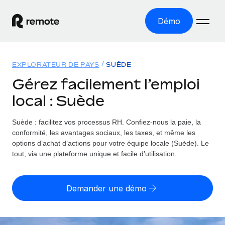
Démo
Accueil
EXPLORATEUR DE PAYS
SUÈDE
Les produits
Gérez facilement l’emploi
local : Suède
Solutions
EMPLOI À L’INTERNATIONAL
Paie multipays
Suède : facilitez vos processus RH.
Confiez-nous la paie, la
Ressources
COUVERTURE MONDIALE
Gérez la paie facilement et en toute conformité
conformité, les avantages sociaux, les taxes, et même les
Explorateur de pays
options d’achat d’actions pour votre équipe locale (Suède). Le
Tarification
OUTILS & CALCULATEURS
Employer of record
tout, via une plateforme unique et facile d’utilisation.
Toutes les informations sur l’emploi à l’international,
Développez-vous à l’international sans frais liés aux
Outil de calcul du risque de requalification de
pays par pays
entités
contrat
Demander une démo
Explorateur des États-Unis (par État)
Évaluez le risque de requalification de contrat par pays
Français
Pilotage 360 des freelances
Simplifiez l’embauche à travers les différents États des
Sollicitez vos freelances en toute conformité part
Calculateur du coût des employés
États-Unis
English
Calculez le coût total des employés dans n’importe quel