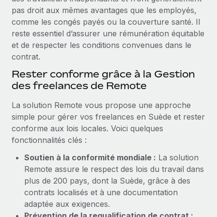
Création d’entité
pas droit aux mêmes avantages que les employés,
Explorer le blog
Établissez des entités rapidement et en toute
comme les congés payés ou la couverture santé. Il
conformité
reste essentiel d’assurer une rémunération équitable
et de respecter les conditions convenues dans le
BLOG
Mobilité et déménagement international
contrat.
Organisez facilement le déménagement de vos
Mises à jour des produits de Remote :
Rester conforme grâce à la Gestion
employés
Intégrations Gusto et Xero et Gestion des
des freelances de Remote
freelances Plus
Avantages sociaux
Remote a toujours pour mission d'aider les entreprises de
La solution Remote vous propose une approche
Gérez facilement les avantages sociaux
toute taille à embaucher, gérer et payer...
simple pour gérer vos freelances en Suède et rester
conforme aux lois locales. Voici quelques
En savoir plus
fonctionnalités clés :
Soutien à la conformité mondiale :
La solution
Comment Phiture gère ses 55 employés
Remote assure le respect des lois du travail dans
répartis dans 19 pays grâce à Remote
plus de 200 pays, dont la Suède, grâce à des
contrats localisés et à une documentation
Phiture, un leader notable du conseil en matière de
adaptée aux exigences.
croissance mobile internationale, encourage les...
Prévention de la requalification de contrat :