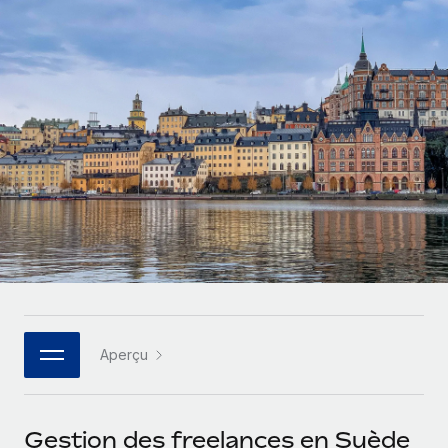
Gestion des freelances
Comparer Remote
pays
Connexion
Intégrez et gérez vos freelances partout dans le monde
Nederlands
Examinez notre service par rapport aux autres
Calculateur de paiement des freelances
PEO
Français
Découvrez les devises disponibles et les vitesses de
Sous-traitez les opérations complexes liées à l’emploi
CROISSANCE
paiement pour vos freelances internationaux
Deutsch
Start-ups
Des solutions agiles et internationales pour les RH et la
INFRASTRUCTURE
APPRENDRE AVEC REMOTE
Español
paie des entreprises en pleine croissance
Intégration Remote
Recherche et guides
Intégrez vos RH aux flux de travail en toute simplicité
Entreprises intermédiaires
Italiano
Études de cas
Développez vos équipes avec des solutions RH sur
Plateforme
mesure
Português (Portugal)
Des fonctions RH clés intégrées pour votre équipe
Glossaire RH
Entreprise
Connecter
Nouveau
日本語
Checklists et modèles
Les RH à l’international pour les grandes entreprises
Connectez n'importe quel outil d’IA à Remote grâce à
Aperçu
Descriptions de postes
한국어
notre MCP
TRAVAILLONS ENSEMBLE
Webinaires
Intégrations
中文（简体）
Gestion des freelances en Suède
Partenaires stratégiques de la tech
Rationalisez vos processus avec des outils essentiels