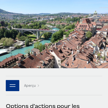
Gestion des freelances
Comparer Remote
pays
Connexion
Intégrez et gérez vos freelances partout dans le monde
Nederlands
Examinez notre service par rapport aux autres
Calculateur de paiement des freelances
PEO
Français
Découvrez les devises disponibles et les vitesses de
Sous-traitez les opérations complexes liées à l’emploi
CROISSANCE
paiement pour vos freelances internationaux
Deutsch
Start-ups
Des solutions agiles et internationales pour les RH et la
INFRASTRUCTURE
APPRENDRE AVEC REMOTE
Español
paie des entreprises en pleine croissance
Intégration Remote
Recherche et guides
Intégrez vos RH aux flux de travail en toute simplicité
Entreprises intermédiaires
Italiano
Études de cas
Développez vos équipes avec des solutions RH sur
Plateforme
mesure
Português (Portugal)
Des fonctions RH clés intégrées pour votre équipe
Glossaire RH
Entreprise
Connecter
Nouveau
日本語
Checklists et modèles
Les RH à l’international pour les grandes entreprises
Connectez n'importe quel outil d’IA à Remote grâce à
Aperçu
Descriptions de postes
한국어
notre MCP
TRAVAILLONS ENSEMBLE
Webinaires
Intégrations
中文（简体）
Options d’actions pour les
Partenaires stratégiques de la tech
Rationalisez vos processus avec des outils essentiels