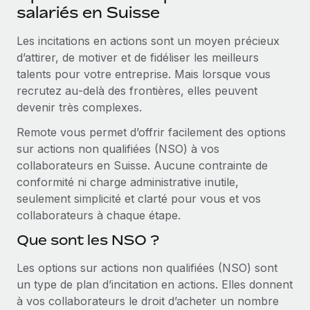
Événements
salariés en Suisse
Intégrez les RH à l’international de manière flexible
Salle de presse
Devenir partenaire
Les incitations en actions sont un moyen précieux
SERVICES
Explorez avec nous vos opportunités de partenariat
d’attirer, de motiver et de fidéliser les meilleurs
Données sur les salaires et les talents
Demandez aux experts
talents pour votre entreprise. Mais lorsque vous
Recevez des conseils d’experts sur les RH à
Remote Build
Bientôt disponible
recrutez au‑delà des frontières, elles peuvent
Centre de ressources
l’international et la conformité
Conseil en intégrations et automatisations assistées par
devenir très complexes.
l’IA
Obtenir de l’aide
Contrôles d’antécédents
Remote vous permet d’offrir facilement des options
Simplifiez vos processus de présélection des
Voir toutes les ressources
sur actions non qualifiées (NSO) à vos
candidats
ÉTUDES DE CAS
collaborateurs en Suisse. Aucune contrainte de
conformité ni charge administrative inutile,
Remote Watchtower
BLOG
Comment Weaviate, l'as de l'IA, a développé
seulement simplicité et clarté pour vous et vos
ses effectifs de 120 % avec Remote
Gardez un temps d’avance sur les risques en
collaborateurs à chaque étape.
Paie multipays
matière de conformité
Weaviate en bref Weaviate crée des infrastructures open
Que sont les NSO ?
EOR et PEO
source et AI-first. Sa mission est...
Gestion des appareils
Les options sur actions non qualifiées (NSO) sont
Gestion des freelances
Achetez et suivez vos équipements informatiques
En savoir plus
un type de plan d’incitation en actions. Elles donnent
dans le monde entier
Taxes
à vos collaborateurs le droit d’acheter un nombre