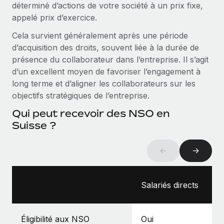
déterminé d’actions de votre société à un prix fixe,
Création d’entité
Intégration Remote x BambooHR : du local à
Explorer le blog
appelé prix d’exercice.
Établissez des entités rapidement et en toute
l’international, le recrutement sans changer de
plateforme
conformité
Cela survient généralement après une période
Impact Les clients BambooHR peuvent désormais
d’acquisition des droits, souvent liée à la durée de
BLOG
Mobilité et déménagement international
embaucher et gérer les employés internationaux...
présence du collaborateur dans l’entreprise. Il s’agit
Organisez facilement le déménagement de vos
Mises à jour des produits de Remote :
d’un excellent moyen de favoriser l’engagement à
En savoir plus
employés
Intégrations Gusto et Xero et Gestion des
long terme et d’aligner les collaborateurs sur les
freelances Plus
objectifs stratégiques de l’entreprise.
Avantages sociaux
Remote a toujours pour mission d'aider les entreprises de
Gérez facilement les avantages sociaux
Qui peut recevoir des NSO en
toute taille à embaucher, gérer et payer...
Suisse ?
En savoir plus
←
→
Comment Phiture gère ses 55 employés
répartis dans 19 pays grâce à Remote
Salariés directs
Phiture, un leader notable du conseil en matière de
croissance mobile internationale, encourage les...
Éligibilité aux NSO
Oui