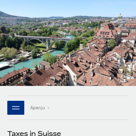
Gestion des freelances
Comparer Remote
pays
Connexion
Intégrez et gérez vos freelances partout dans le monde
Nederlands
Examinez notre service par rapport aux autres
Calculateur de paiement des freelances
PEO
Français
Découvrez les devises disponibles et les vitesses de
Sous-traitez les opérations complexes liées à l’emploi
CROISSANCE
paiement pour vos freelances internationaux
Deutsch
Start-ups
Des solutions agiles et internationales pour les RH et la
INFRASTRUCTURE
APPRENDRE AVEC REMOTE
Español
paie des entreprises en pleine croissance
Intégration Remote
Recherche et guides
Intégrez vos RH aux flux de travail en toute simplicité
Entreprises intermédiaires
Italiano
Études de cas
Développez vos équipes avec des solutions RH sur
Plateforme
mesure
Português (Portugal)
Des fonctions RH clés intégrées pour votre équipe
Glossaire RH
Entreprise
Connecter
Nouveau
日本語
Checklists et modèles
Les RH à l’international pour les grandes entreprises
Connectez n'importe quel outil d’IA à Remote grâce à
Aperçu
Descriptions de postes
한국어
notre MCP
TRAVAILLONS ENSEMBLE
Webinaires
Intégrations
中文（简体）
Taxes in Suisse
Partenaires stratégiques de la tech
Rationalisez vos processus avec des outils essentiels