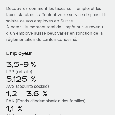
Événements
Intégrez les RH à l’international de manière flexible
Découvrez comment les taxes sur l'emploi et les
Salle de presse
Devenir partenaire
taxes statutaires affectent votre service de paie et le
SERVICES
Explorez avec nous vos opportunités de partenariat
salaire de vos employés en Suisse.
Données sur les salaires et les talents
Demandez aux experts
À noter : le montant total de l'impôt sur le revenu
Recevez des conseils d’experts sur les RH à
Remote Build
Bientôt disponible
d'un employé suisse peut varier en fonction de la
Centre de ressources
l’international et la conformité
Conseil en intégrations et automatisations assistées par
réglementation du canton concerné.
l’IA
Obtenir de l’aide
Contrôles d’antécédents
Employeur
Simplifiez vos processus de présélection des
Voir toutes les ressources
candidats
ÉTUDES DE CAS
3,5-9 %
Remote Watchtower
LPP (retraite)
BLOG
Comment Weaviate, l'as de l'IA, a développé
ses effectifs de 120 % avec Remote
5,125 %
Gardez un temps d’avance sur les risques en
Paie multipays
matière de conformité
Weaviate en bref Weaviate crée des infrastructures open
AVS (sécurité sociale)
EOR et PEO
1,2 – 3,6 %
source et AI-first. Sa mission est...
Gestion des appareils
FAK (Fonds d'indemnisation des familles)
Gestion des freelances
Achetez et suivez vos équipements informatiques
En savoir plus
1,1 %
dans le monde entier
Taxes