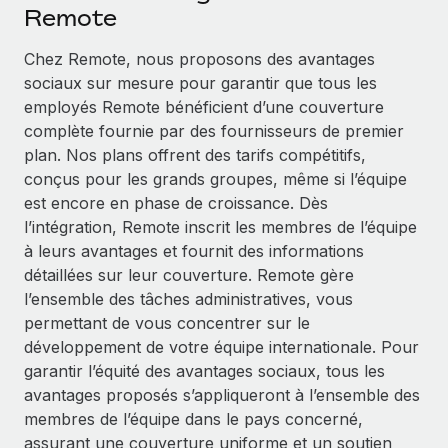
Événements
Remote
Intégrez les RH à l’international de manière flexible
Salle de presse
Devenir partenaire
Chez Remote, nous proposons des avantages
SERVICES
Explorez avec nous vos opportunités de partenariat
sociaux sur mesure pour garantir que tous les
Données sur les salaires et les talents
Demandez aux experts
employés Remote bénéficient d’une couverture
Recevez des conseils d’experts sur les RH à
Remote Build
Bientôt disponible
complète fournie par des fournisseurs de premier
Centre de ressources
l’international et la conformité
Conseil en intégrations et automatisations assistées par
plan. Nos plans offrent des tarifs compétitifs,
l’IA
Obtenir de l’aide
conçus pour les grands groupes, même si l’équipe
Contrôles d’antécédents
est encore en phase de croissance. Dès
Simplifiez vos processus de présélection des
Voir toutes les ressources
l’intégration, Remote inscrit les membres de l’équipe
candidats
ÉTUDES DE CAS
à leurs avantages et fournit des informations
détaillées sur leur couverture. Remote gère
Remote Watchtower
BLOG
Comment Weaviate, l'as de l'IA, a développé
l’ensemble des tâches administratives, vous
ses effectifs de 120 % avec Remote
Gardez un temps d’avance sur les risques en
Paie multipays
permettant de vous concentrer sur le
matière de conformité
Weaviate en bref Weaviate crée des infrastructures open
développement de votre équipe internationale. Pour
EOR et PEO
source et AI-first. Sa mission est...
Gestion des appareils
garantir l’équité des avantages sociaux, tous les
Gestion des freelances
Achetez et suivez vos équipements informatiques
avantages proposés s’appliqueront à l’ensemble des
En savoir plus
dans le monde entier
membres de l’équipe dans le pays concerné,
Taxes
assurant une couverture uniforme et un soutien