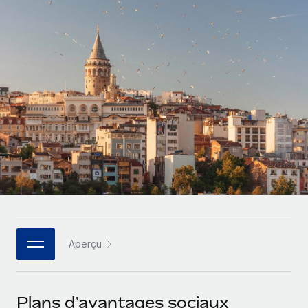
Gestion des freelances
Comparer Remote
pays
Connexion
Intégrez et gérez vos freelances partout dans le monde
Nederlands
Examinez notre service par rapport aux autres
Calculateur de paiement des freelances
PEO
Français
Découvrez les devises disponibles et les vitesses de
Sous-traitez les opérations complexes liées à l’emploi
CROISSANCE
paiement pour vos freelances internationaux
Deutsch
Start-ups
Des solutions agiles et internationales pour les RH et la
INFRASTRUCTURE
APPRENDRE AVEC REMOTE
Español
paie des entreprises en pleine croissance
Intégration Remote
Recherche et guides
Intégrez vos RH aux flux de travail en toute simplicité
Entreprises intermédiaires
Italiano
Études de cas
Développez vos équipes avec des solutions RH sur
Plateforme
mesure
Português (Portugal)
Des fonctions RH clés intégrées pour votre équipe
Glossaire RH
Entreprise
Connecter
Nouveau
日本語
Checklists et modèles
Les RH à l’international pour les grandes entreprises
Connectez n'importe quel outil d’IA à Remote grâce à
Aperçu
Descriptions de postes
한국어
notre MCP
TRAVAILLONS ENSEMBLE
Webinaires
Intégrations
中文（简体）
Plans d’avantages sociaux
Partenaires stratégiques de la tech
Rationalisez vos processus avec des outils essentiels