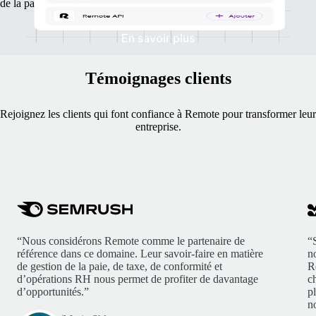
de la paie et d’optimiser vos flux d’activités.
En savoir plus
Témoignages clients
Rejoignez les clients qui font confiance à Remote pour transformer leur
entreprise.
“Nous considérons Remote comme le partenaire de
“
référence dans ce domaine. Leur savoir-faire en matière
n
de gestion de la paie, de taxe, de conformité et
R
d’opérations RH nous permet de profiter de davantage
c
d’opportunités.”
p
no