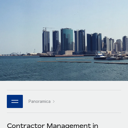
SERVICES
Partner tecnologici strategici
Français
Chiedi a un esperto
Integra l'HR globale nella tua piattaforma in modo
Affidati agli esperti per la gestione HR e la
flessibile
Deutsch
compliance globale
Español
CASE STUDIES
Italiano
Português (Portugal)
日本語
한국어
Panoramica
中文（简体）
Contractor Management in