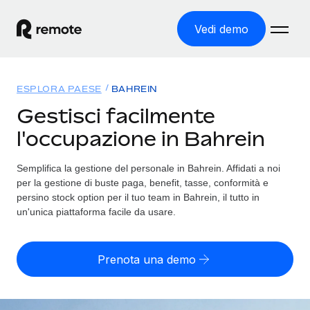
Vedi demo
Home
ESPLORA PAESE
BAHREIN
Prodotti
Gestisci facilmente
l'occupazione in Bahrein
Soluzioni
ASSUMI NEL MONDO
Global Payroll
Semplifica la gestione del personale in Bahrein. Affidati a noi
Tariffe
COPERTURA GLOBALE
Gestisci il payroll a norma, in tutta semplicità
per la gestione di buste paga, benefit, tasse, conformità e
Ricerca paesi
persino stock option per il tuo team in Bahrein, il tutto in
Employer of Record
un'unica piattaforma facile da usare.
Trova i servizi di supporto all’impiego per ogni Paese
Espanditi con zero costi di entità locale
Italiano
Confronta Remote
Contractor Management
Prenota una demo
Scopri come ci confrontiamo con gli altri
English
Recluta e gestisci collaboratori a livello globale
Login
Nederlands
DIVENTA NOSTRO PARTNER