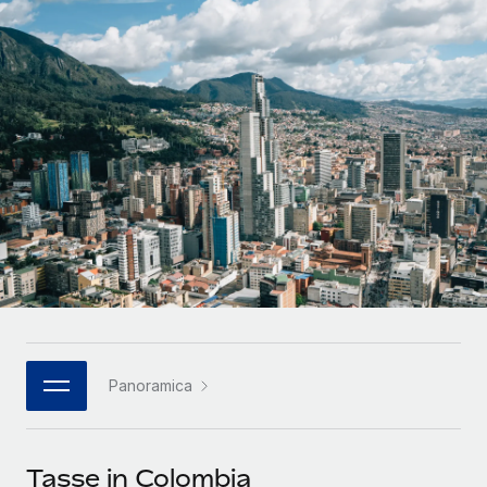
SERVICES
Partner tecnologici strategici
Français
Chiedi a un esperto
Integra l'HR globale nella tua piattaforma in modo
Affidati agli esperti per la gestione HR e la
flessibile
Deutsch
compliance globale
Español
CASE STUDIES
Italiano
Português (Portugal)
日本語
한국어
Panoramica
中文（简体）
Tasse in Colombia