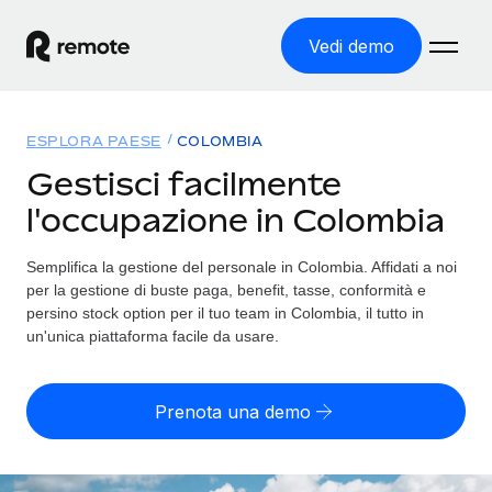
Vedi demo
Home
ESPLORA PAESE
COLOMBIA
Prodotti
Gestisci facilmente
l'occupazione in Colombia
Soluzioni
ASSUMI NEL MONDO
Global Payroll
Semplifica la gestione del personale in Colombia. Affidati a noi
Tariffe
COPERTURA GLOBALE
Gestisci il payroll a norma, in tutta semplicità
per la gestione di buste paga, benefit, tasse, conformità e
Ricerca paesi
persino stock option per il tuo team in Colombia, il tutto in
Employer of Record
un'unica piattaforma facile da usare.
Trova i servizi di supporto all’impiego per ogni Paese
Espanditi con zero costi di entità locale
Italiano
Confronta Remote
Contractor Management
Prenota una demo
Scopri come ci confrontiamo con gli altri
English
Recluta e gestisci collaboratori a livello globale
Login
Nederlands
DIVENTA NOSTRO PARTNER