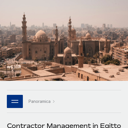
SERVICES
Partner tecnologici strategici
Français
Chiedi a un esperto
Integra l'HR globale nella tua piattaforma in modo
Affidati agli esperti per la gestione HR e la
flessibile
Deutsch
compliance globale
Español
CASE STUDIES
Italiano
Português (Portugal)
日本語
한국어
Panoramica
中文（简体）
Contractor Management in Egitto