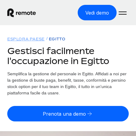
Vedi demo
Home
ESPLORA PAESE
EGITTO
Prodotti
Gestisci facilmente
l'occupazione in Egitto
Soluzioni
ASSUMI NEL MONDO
Global Payroll
Semplifica la gestione del personale in Egitto. Affidati a noi per
Tariffe
COPERTURA GLOBALE
Gestisci il payroll a norma, in tutta semplicità
la gestione di buste paga, benefit, tasse, conformità e persino
Ricerca paesi
stock option per il tuo team in Egitto, il tutto in un'unica
Employer of Record
piattaforma facile da usare.
Trova i servizi di supporto all’impiego per ogni Paese
Espanditi con zero costi di entità locale
Italiano
Confronta Remote
Contractor Management
Prenota una demo
Scopri come ci confrontiamo con gli altri
English
Recluta e gestisci collaboratori a livello globale
Login
Nederlands
DIVENTA NOSTRO PARTNER