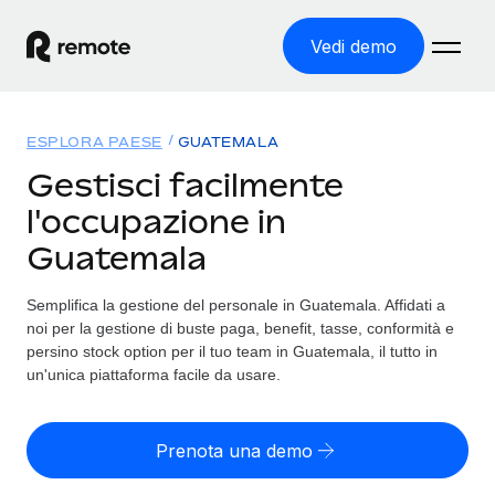
Vedi demo
Home
ESPLORA PAESE
GUATEMALA
Prodotti
Gestisci facilmente
l'occupazione in
Soluzioni
ASSUMI NEL MONDO
Guatemala
Global Payroll
Tariffe
COPERTURA GLOBALE
Gestisci il payroll a norma, in tutta semplicità
Semplifica la gestione del personale in Guatemala. Affidati a
Ricerca paesi
noi per la gestione di buste paga, benefit, tasse, conformità e
Employer of Record
Trova i servizi di supporto all’impiego per ogni Paese
persino stock option per il tuo team in Guatemala, il tutto in
Espanditi con zero costi di entità locale
Italiano
un'unica piattaforma facile da usare.
Confronta Remote
Contractor Management
Scopri come ci confrontiamo con gli altri
English
Recluta e gestisci collaboratori a livello globale
Prenota una demo
Login
Nederlands
DIVENTA NOSTRO PARTNER