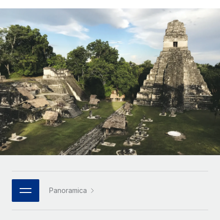
SERVICES
Partner tecnologici strategici
Français
Chiedi a un esperto
Integra l'HR globale nella tua piattaforma in modo
Affidati agli esperti per la gestione HR e la
flessibile
Deutsch
compliance globale
Español
CASE STUDIES
Italiano
Português (Portugal)
日本語
한국어
中文（简体）
Panoramica