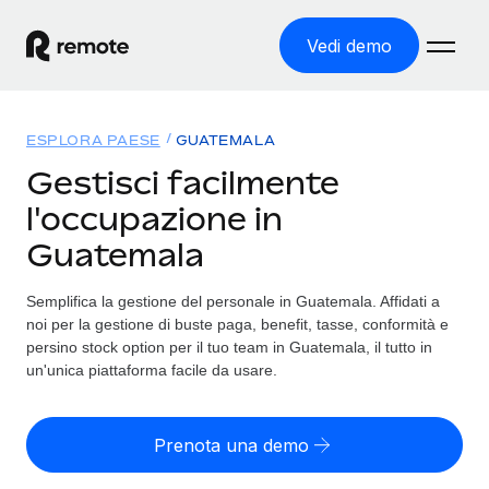
Vedi demo
Home
ESPLORA PAESE
GUATEMALA
Prodotti
Gestisci facilmente
l'occupazione in
Soluzioni
ASSUMI NEL MONDO
Guatemala
Global Payroll
Tariffe
COPERTURA GLOBALE
Gestisci il payroll a norma, in tutta semplicità
Semplifica la gestione del personale in Guatemala. Affidati a
Ricerca paesi
noi per la gestione di buste paga, benefit, tasse, conformità e
Employer of Record
Trova i servizi di supporto all’impiego per ogni Paese
persino stock option per il tuo team in Guatemala, il tutto in
Espanditi con zero costi di entità locale
Italiano
un'unica piattaforma facile da usare.
Confronta Remote
Contractor Management
Scopri come ci confrontiamo con gli altri
English
Recluta e gestisci collaboratori a livello globale
Prenota una demo
Login
Nederlands
DIVENTA NOSTRO PARTNER