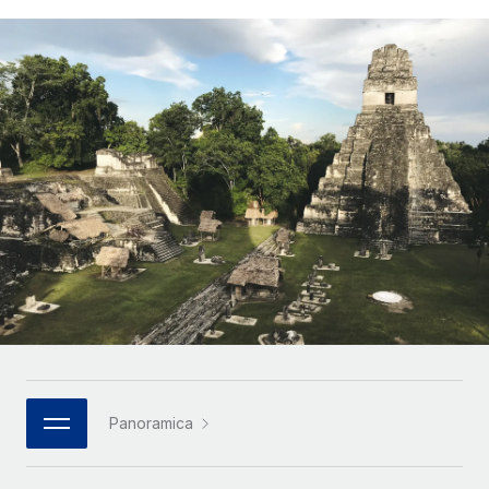
SERVICES
Partner tecnologici strategici
Français
Chiedi a un esperto
Integra l'HR globale nella tua piattaforma in modo
Affidati agli esperti per la gestione HR e la
flessibile
Deutsch
compliance globale
Español
CASE STUDIES
Italiano
Português (Portugal)
日本語
한국어
中文（简体）
Panoramica