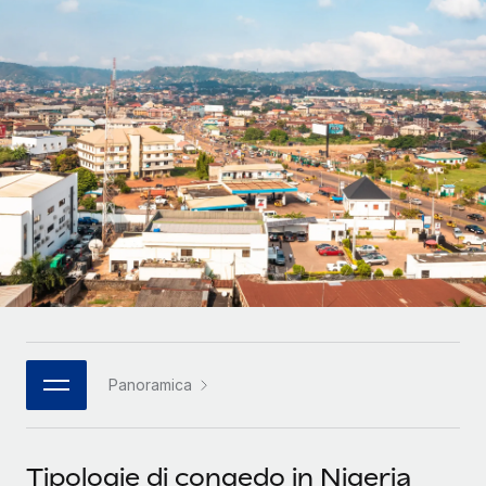
SERVICES
Partner tecnologici strategici
Français
Chiedi a un esperto
Integra l'HR globale nella tua piattaforma in modo
Affidati agli esperti per la gestione HR e la
flessibile
Deutsch
compliance globale
Español
CASE STUDIES
Italiano
Português (Portugal)
日本語
한국어
Panoramica
中文（简体）
Tipologie di congedo in Nigeria