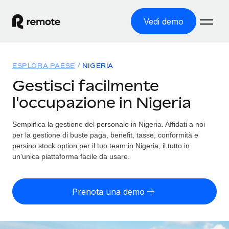
Vedi demo
Home
ESPLORA PAESE
NIGERIA
Prodotti
Gestisci facilmente
l'occupazione in Nigeria
Soluzioni
ASSUMI NEL MONDO
Global Payroll
Semplifica la gestione del personale in Nigeria. Affidati a noi
Tariffe
COPERTURA GLOBALE
Gestisci il payroll a norma, in tutta semplicità
per la gestione di buste paga, benefit, tasse, conformità e
Ricerca paesi
persino stock option per il tuo team in Nigeria, il tutto in
Employer of Record
un'unica piattaforma facile da usare.
Trova i servizi di supporto all’impiego per ogni Paese
Espanditi con zero costi di entità locale
Italiano
Confronta Remote
Contractor Management
Prenota una demo
Scopri come ci confrontiamo con gli altri
English
Recluta e gestisci collaboratori a livello globale
Login
Nederlands
DIVENTA NOSTRO PARTNER