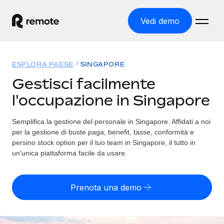
Vedi demo
Home
ESPLORA PAESE
SINGAPORE
Prodotti
Gestisci facilmente
l'occupazione in Singapore
Soluzioni
ASSUMI NEL MONDO
Global Payroll
Semplifica la gestione del personale in Singapore. Affidati a noi
Tariffe
COPERTURA GLOBALE
Gestisci il payroll a norma, in tutta semplicità
per la gestione di buste paga, benefit, tasse, conformità e
Ricerca paesi
persino stock option per il tuo team in Singapore, il tutto in
Employer of Record
un'unica piattaforma facile da usare.
Trova i servizi di supporto all’impiego per ogni Paese
Espanditi con zero costi di entità locale
Italiano
Confronta Remote
Contractor Management
Prenota una demo
Scopri come ci confrontiamo con gli altri
English
Recluta e gestisci collaboratori a livello globale
Login
Nederlands
DIVENTA NOSTRO PARTNER