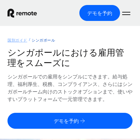
デモを予約
ホーム
国別ガイド
シンガポール
製品
シンガポールにおける雇用管
理をスムーズに
ソリューション
グローバル雇用
グローバル給与処理
シンガポールでの雇用をシンプルにできます。給与処
リソース
各国の制度に対応
コンプライアンス対応の給与処理を手軽に
理、福利厚生、税務、コンプライアンス、さらにはシン
国別ガイド
ガポールチーム向けのストックオプションまで、使いや
価格
ツールと計算ツール
Employer of Record（EOR）
/国別のグローバル雇用支援を検索する
すいプラットフォームで一元管理できます。
グローバル展開をコストをかけずに実現
誤分類リスク判定ツール
米国州エクスプローラー
国別に従業員の誤分類リスクを確認する
Contractor of Record
米国の各州において採用プロセスを簡素化する
日本語
デモを予約
世界中の契約社員と法令を遵守して契約
従業員コスト計算ツール
Remoteを他社と比較
各国の総従業員コストを計算する
契約社員管理
English
他社と比較した、当社の強みを確認する