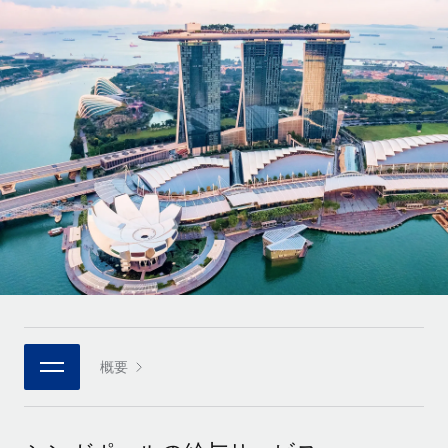
世界中の契約社員をオンボーディングし、管理
契約社員の報酬計算ツール
ログイン
Nederlands
グローバルな契約社員向けに、通貨オプションと支払スピー
PEO
成長の段階
ドを確認する
複雑な雇用関連業務を外部委託
Français
スタートアップ
成長中の企業向けのアジャイルなグローバルHR・給与処理ソ
REMOTEで学習
Deutsch
リューション
インフラ
リサーチおよびガイド
Remote統合
ミッドマーケット
Español
人事機能をワークフローにシームレスに統合する
活用事例
カスタマイズされた人事ソリューションでチームを拡大する
Italiano
プラットフォーム
HR用語集
企業
チームのための人事の基本機能を内蔵
大企業向けのグローバルHR
Português (Portugal)
チェックリストおよびテンプレート
接続
新しい
職務内容ライブラリ
日本語
当社のMCPを使用して、あらゆるAIツールをRemoteに接続
パートナーに登録
戦略的テクノロジーパートナー
ウェビナー
統合
概要
한국어
グローバルな人事機能を柔軟に自社プラットフォームへ統合
基本的なビジネスツールを活用して業務プロセスを効率化す
イベント
る
中文（简体）
パートナーとして登録
ニュースルーム