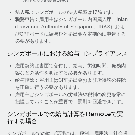
詳細を見る
法人税：
シンガポールの法人税率は17%です。
税務申告：
雇用主はシンガポール内国歳入庁（Inlan
d Revenue Authority of Singapore、IRAS）およ
びCPFボードに給与税と拠出金を定期的に申告する
必要があります。
シンガポールにおける給与コンプライアンス
雇用契約は書面で交付し、給与、労働時間、職務内
容などの条件を明記する必要があります。
給与控除：雇用主はCPF拠出金および所得税の控除
を正確に行う必要があります。
雇用主はシンガポールの労働法や税制の変更を常に
把握しておくことが重要で、罰則を回避できます。
シンガポールでの給与計算をRemoteで実
行する場合
シンガポールでの給与管理には、税制、雇用法、社会保