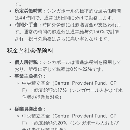
す。
福利厚生
所定労働時間：
シンガポールの標準的な週労働時間
ブログ
従業員の福利厚生を簡単に管理
は44時間で、通常は5日間に分けて勤務します。
時間外手当：
時間外労働には割増賃金が支払われま
Remoteの製品アップデート：GustoとXeroの統合お
す。通常の時間の超過分は通常給与の150%で計算
よびContractor Management Plus（契約社員管理
プラス）
され、祝日の勤務はさらに高い率となります。
Remoteの使命は、世界のどこにいても、あらゆる規模の企業が
税金と社会保険料
業務に最適な人材を採用し、管理し、給与を支給できるようにす
ることです。この数週間で、新しい統合、機能、改良点をリリー
個人所得税：
シンガポールは累進課税制を採用して
スしました。...
おり、所得に応じて税率は0%〜22%です。
事業主負担分：
詳細を見る
中央積立基金（Central Provident Fund、CP
F）：総支給額の17%（シンガポール人および永
住者の従業員対象）
給与詐欺：種類、事例、ビジネスを守る方法
従業員拠出金：
給与, 賃金は詐欺の特に魅力的な標的です。多額の資金がシステ
中央積立基金（Central Provident Fund、CP
ム間で頻繁に移動しているためです。このため、自社のビジネス
F）：総支給額の20%（シンガポール人および
を保護することは極めて重要です。...
永住者の従業員対象）