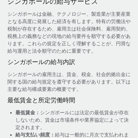
シンガポールの給与サービス
当社とのパートナーシップの可能性を検討する
サービス
給与・人材情報
シンガポールは金融、テクノロジー、製造業が主要産業
Remote Build
近日リリース予定
となる高度に発展した経済を有します。特有の労働法や
専門家に相談
統合とAI自動化に関するコンサルティング
情報センター
税制が存在するため、雇用主は社会保険料、雇用契約、
グローバル人事・コンプライアンスの専門サポート
税務上の義務などの現地の給与要件を順守する必要があ
サポートを依頼する
バックグラウンドチェック
活用事例
ります。これらの規定を正しく理解することが、円滑な
候補者の選考プロセスをシンプルに
給与運用と法令順守のために重要です。
すべてのリソースを表示する
シンガポールの給与内訳
Compliance Watchtower
コンプライアンスリスクを先回りして対応
ブログ
シンガポールの雇用主は、賃金、税金、社会的拠出金に
グローバル給与処理
関する国の給与規定を遵守する必要があります。以下は
デバイス管理
主要な給与構成要素の概要です。
ITデバイスを世界規模で提供・管理
EORおよびPEO
最低賃金と所定労働時間
法人設立
契約社員管理
最低賃金：
シンガポールには法定の最低賃金が存在
法令順守した法人をスピーディに設立
税務
しないため、賃金は市場条件や業界協定によって決
移住・転勤
定されます。
ブログを読む
従業員の異動をスムーズに
給与支払い頻度：
給与は一般的に月次で支払われま