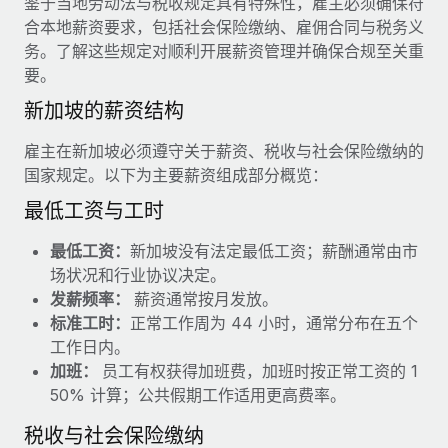
鉴于当地劳动法与税收规定具有特殊性，雇主必须确保符
服务
薪金与人才洞察
Remote Build
即将推出
合本地薪资要求，包括社会保险缴纳、雇佣合同与税务义
咨询专家
集成与人工智能自动化咨询
务。了解这些规定对顺利开展薪资管理并确保合规至关重
洞察中心
获得全球人力资源与合规方面的专家帮助
要。
获得支持
新加坡的薪资结构
背景调查
案例研究
简化候选人筛选流程
查看全部资源
雇主在新加坡必须遵守关于薪资、税收与社会保险缴纳的
国家规定。以下为主要薪资组成部分概览：
合规守望台
防范合规风险
最低工资与工时
博客
设备管理
最低工资：
新加坡没有法定最低工资；薪酬通常由市
Why owned entities are key to maintaining
EOR compliance
在全球范围内配置和跟踪 IT 设备
场状况和行业协议决定。
发薪频率：
薪资通常按月发放。
As the global workforce continues to expand in response
实体设立
标准工时：
正常工作周为 44 小时，通常分布在五个
to the demands of today’s labor market, the...
快速建立合规实体
工作日内。
了解更多
加班：
员工有权获得加班费，加班时按正常工资的 1
人员调配与搬迁
50% 计算；公共假期工作适用更高费率。
轻松搬迁员工
税收与社会保险缴纳
What a Workday global payroll implementation