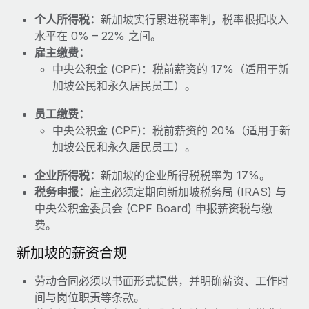
福利
actually looks like
个人所得税：
新加坡实行累进税率制，税率根据收入
轻松管理员工福利
Most teams hear "payroll implementation" and picture a
水平在 0% – 22% 之间。
six-month project with a dedicated team....
雇主缴费：
中央公积金 (CPF)：税前薪资的 17%（适用于新
了解更多
加坡公民和永久居民员工）。
员工缴费：
中央公积金 (CPF)：税前薪资的 20%（适用于新
加坡公民和永久居民员工）。
企业所得税：
新加坡的企业所得税税率为 17%。
税务申报：
雇主必须定期向新加坡税务局 (IRAS) 与
中央公积金委员会 (CPF Board) 申报薪资税与缴
费。
新加坡的薪资合规
劳动合同必须以书面形式提供，并明确薪资、工作时
间与岗位职责等条款。