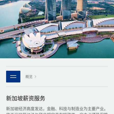
全球合同工入职与管理
合同工薪酬结算计算器
登录
Nederlands
探索全球合同工的结算货币选项与结算速度
PEO
成长阶段
外包复杂雇佣任务
Français
初创企业
通过 REMOTE 学习
为成长型企业量身打造的全球敏捷型人力资源与薪资解决方案
Deutsch
研究与指引
基础设施
中型市场
Remote Embedded
案例研究
通过定制化人力资源解决方案扩展团队
Español
将人力资源无缝融入工作流程
人力资源术语表
企业
Italiano
平台
面向大型企业的全球化人力资源服务
核对表和模板
团队的内置核心人力资源功能
Português (Portugal)
职位描述库
连接
概览
新的
与我们携手合作
日本語
使用我们的 MCP 将任何人工智能工具与 Remote 平台相连
战略技术合作伙伴
网络研讨会
集成
灵活地将全球人力资源嵌入您的平台
한국어
新加坡薪资服务
活动
借助核心业务工具简化流程
成为合作伙伴
中文（简体）
新闻室
新加坡经济高度发达，金融、科技与制造业为主要产业。
与我们共探合作机遇