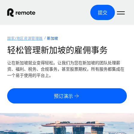
提交
首页
国家/地区资源管理器
新加坡
产品
轻松管理新加坡的雇佣事务
解决方案
全球招聘
让在新加坡就业变得轻松。让我们为您在新加坡的团队处理薪
资、福利、税务、合规事务，甚至股票期权，所有服务都集成在
全球薪资管理
资源
一个易于使用的平台上。
覆盖全球
轻松运行合规薪资
国家/地区资源管理器
定价
工具与计算器
第三方雇佣托管服务
按国家/地区查找全球雇佣支持
预订演示
零实体成本实现全球扩张
误分类风险计算工具
美国各州浏览器
按国家/地区检查员工误分类风险
第三方合同工托管服务
简化美国各州的招聘
中文（简体）
全球合规聘用合同工
员工成本计算器
Remote 无惧对比
计算任何国家的员工总成本
合同工管理
English
了解我们的竞争优势