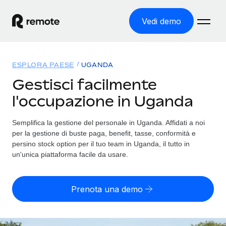
Vedi demo
Home
ESPLORA PAESE
UGANDA
Prodotti
Gestisci facilmente
l'occupazione in Uganda
Soluzioni
ASSUMI NEL MONDO
Global Payroll
Semplifica la gestione del personale in Uganda. Affidati a noi
Tariffe
COPERTURA GLOBALE
Gestisci il payroll a norma, in tutta semplicità
per la gestione di buste paga, benefit, tasse, conformità e
Ricerca paesi
persino stock option per il tuo team in Uganda, il tutto in
Employer of Record
un'unica piattaforma facile da usare.
Trova i servizi di supporto all’impiego per ogni Paese
Espanditi con zero costi di entità locale
Italiano
Confronta Remote
Contractor Management
Prenota una demo
Scopri come ci confrontiamo con gli altri
English
Recluta e gestisci collaboratori a livello globale
Login
Nederlands
DIVENTA NOSTRO PARTNER