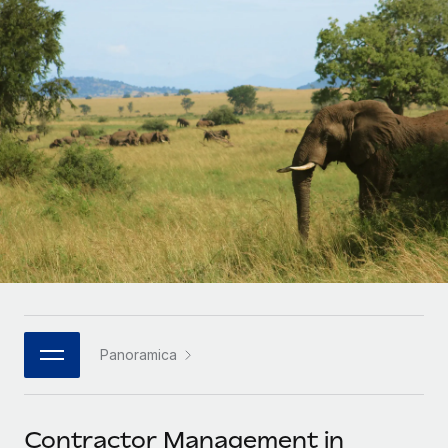
SERVICES
Partner tecnologici strategici
Français
Chiedi a un esperto
Integra l'HR globale nella tua piattaforma in modo
Affidati agli esperti per la gestione HR e la
flessibile
Deutsch
compliance globale
Español
CASE STUDIES
Italiano
Cultivating a Thriving Remote-First Culture in
Partnership with Remote
Português (Portugal)
At a glance Discover the evolution of TheyDo, a pioneering
journey management platform that has...
日本語
Maggiori informazioni
한국어
Panoramica
Reverse Tech's strategic partnership with
中文（简体）
Remote for contractor management and
payroll
Contractor Management in
Reverse Tech at a glance Health and wellness startup,